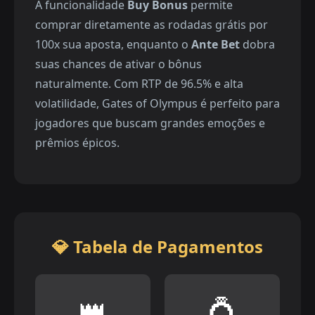
A funcionalidade
Buy Bonus
permite
comprar diretamente as rodadas grátis por
100x sua aposta, enquanto o
Ante Bet
dobra
suas chances de ativar o bônus
naturalmente. Com RTP de 96.5% e alta
volatilidade, Gates of Olympus é perfeito para
jogadores que buscam grandes emoções e
prêmios épicos.
💎 Tabela de Pagamentos
👑
💍