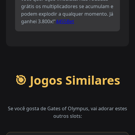
grátis os multiplicadores se acumulam e
podem explodir a qualquer momento. Já
ganhei 3.800x!"
4455Bet
🎯 Jogos Similares
Se você gosta de Gates of Olympus, vai adorar estes
outros slots: