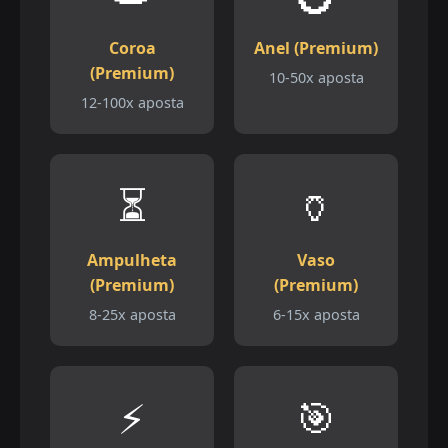
Coroa
Anel (Premium)
(Premium)
10-50x aposta
12-100x aposta
⏳
🏺
Ampulheta
Vaso
(Premium)
(Premium)
8-25x aposta
6-15x aposta
⚡
🎯