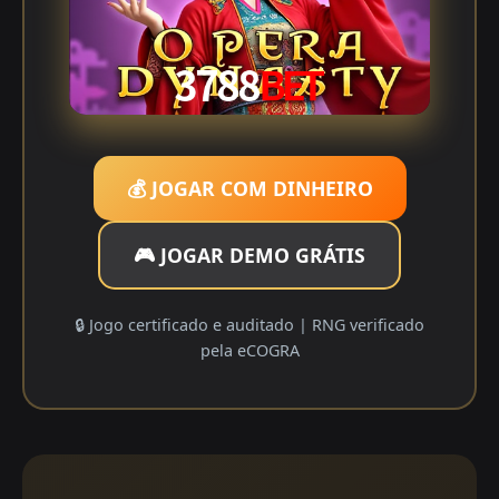
💰 JOGAR COM DINHEIRO
🎮 JOGAR DEMO GRÁTIS
🔒 Jogo certificado e auditado | RNG verificado
pela eCOGRA