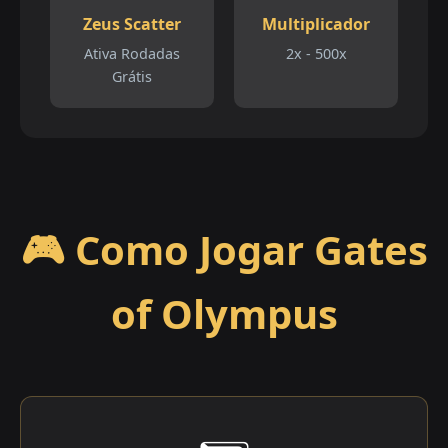
Zeus Scatter
Multiplicador
Ativa Rodadas
2x - 500x
Grátis
🎮 Como Jogar Gates
of Olympus