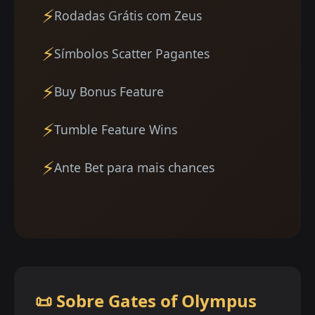
Rodadas Grátis com Zeus
Símbolos Scatter Pagantes
Buy Bonus Feature
Tumble Feature Wins
Ante Bet para mais chances
📜 Sobre Gates of Olympus