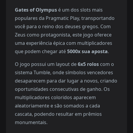
Gates of Olympus
é um dos slots mais
populares da Pragmatic Play, transportando
você para o reino dos deuses gregos. Com
Zeus como protagonista, este jogo oferece
uma experiência épica com multiplicadores
que podem chegar até
5000x sua aposta
.
O jogo possui um layout de
6x5 rolos
com o
sistema Tumble, onde símbolos vencedores
desaparecem para dar lugar a novos, criando
oportunidades consecutivas de ganho. Os
multiplicadores coloridos aparecem
aleatoriamente e são somados a cada
cascata, podendo resultar em prêmios
monumentais.