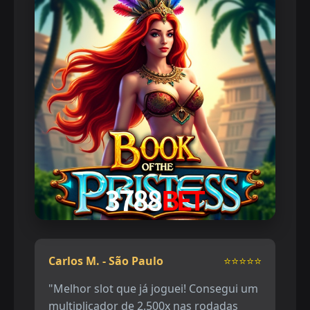
Carlos M. - São Paulo
⭐⭐⭐⭐⭐
"Melhor slot que já joguei! Consegui um
multiplicador de 2.500x nas rodadas