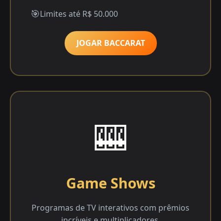
Limites até R$ 50.000
JOGAR BACCARAT
🎰
Game Shows
Programas de TV interativos com prêmios
incríveis e multiplicadores.