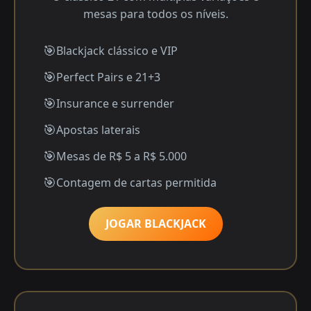
mesas para todos os níveis.
Blackjack clássico e VIP
Perfect Pairs e 21+3
Insurance e surrender
Apostas laterais
Mesas de R$ 5 a R$ 5.000
Contagem de cartas permitida
JOGAR BLACKJACK