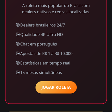
A roleta mais popular do Brasil com
dealers nativos e regras localizadas.
Dealers brasileiros 24/7
Qualidade 4K Ultra HD
Chat em português
Apostas de R$ 1 a R$ 10.000
Estatísticas em tempo real
15 mesas simultâneas
JOGAR ROLETA