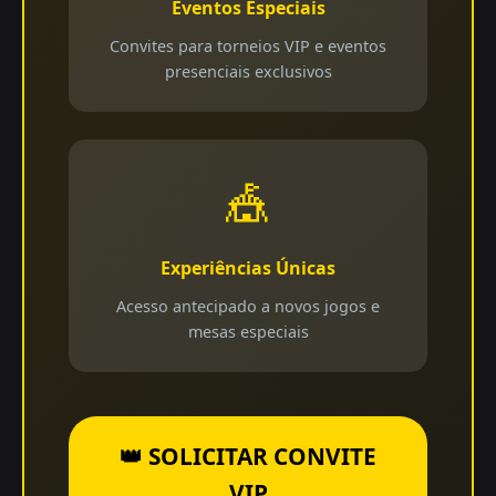
Eventos Especiais
Convites para torneios VIP e eventos
presenciais exclusivos
🎪
Experiências Únicas
Acesso antecipado a novos jogos e
mesas especiais
👑 SOLICITAR CONVITE
VIP