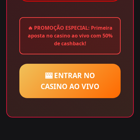
🔥
PROMOÇÃO ESPECIAL:
Primeira
aposta no casino ao vivo com 50%
de cashback!
🎰 ENTRAR NO
CASINO AO VIVO