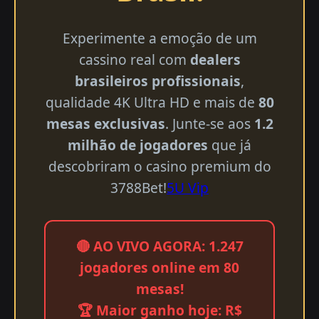
Experimente a emoção de um
cassino real com
dealers
brasileiros profissionais
,
qualidade 4K Ultra HD e mais de
80
mesas exclusivas
. Junte-se aos
1.2
milhão de jogadores
que já
descobriram o casino premium do
3788Bet!
5U Vip
🔴 AO VIVO AGORA: 1.247
jogadores online em 80
mesas!
🏆 Maior ganho hoje: R$