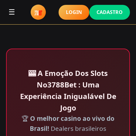
☰
LOGIN
CADASTRO
🎰 A Emoção Dos Slots
No3788Bet : Uma
Experiência Inigualável De
Jogo
🏆
O melhor casino ao vivo do
Brasil!
Dealers brasileiros