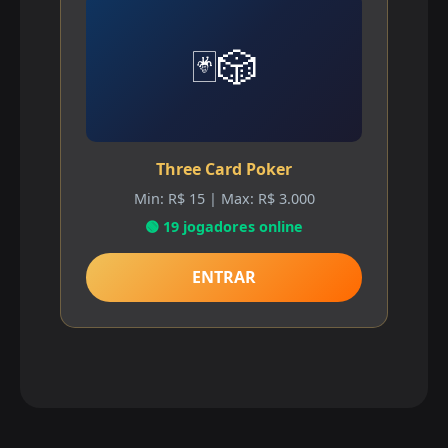
🃏🎲
Three Card Poker
Min: R$ 15 | Max: R$ 3.000
🟢 19 jogadores online
ENTRAR