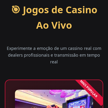
🎯 Jogos de Casino
Ao Vivo
Experimente a emoção de um cassino real com
dealers profissionais e transmissão em tempo
real