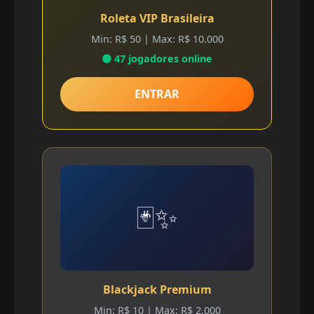
Roleta VIP Brasileira
Min: R$ 50 | Max: R$ 10.000
🟢 47 jogadores online
ENTRAR
🃏✨
Blackjack Premium
Min: R$ 10 | Max: R$ 2.000