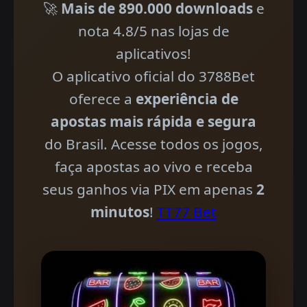
🚀
Mais de 890.000 downloads
e
nota 4.8/5 nas lojas de
aplicativos!
O aplicativo oficial do 3788Bet
oferece a
experiência de
apostas mais rápida e segura
do Brasil. Acesse todos os jogos,
faça apostas ao vivo e receba
seus ganhos via PIX em apenas
2
minutos
!
TT77 Bet