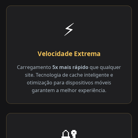
⚡
Velocidade Extrema
Carregamento
5x mais rápido
que qualquer
site. Tecnologia de cache inteligente e
otimização para dispositivos móveis
garantem a melhor experiência.
🔐