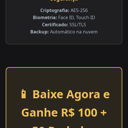
Criptografia:
AES-256
Biometria:
Face ID, Touch ID
Certificado:
SSL/TLS
Backup:
Automático na nuvem
📱 Baixe Agora e
Ganhe R$ 100 +