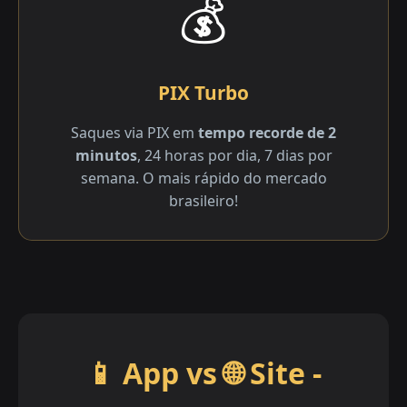
💰
PIX Turbo
Saques via PIX em
tempo recorde de 2
minutos
, 24 horas por dia, 7 dias por
semana. O mais rápido do mercado
brasileiro!
📱 App vs 🌐 Site -