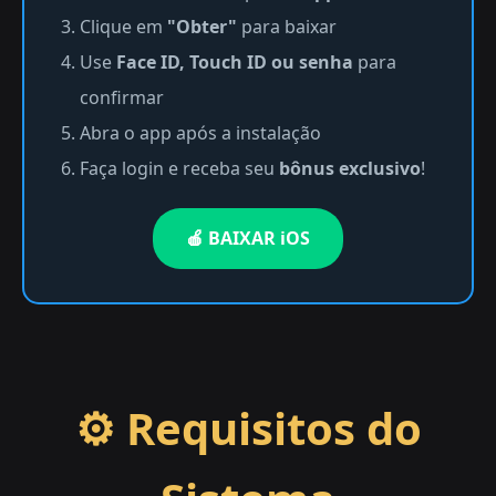
Clique em
"Obter"
para baixar
Use
Face ID, Touch ID ou senha
para
confirmar
Abra o app após a instalação
Faça login e receba seu
bônus exclusivo
!
🍎 BAIXAR iOS
⚙️ Requisitos do