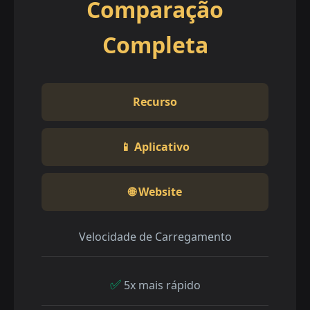
Comparação
Completa
Recurso
📱 Aplicativo
🌐 Website
Velocidade de Carregamento
✅
5x mais rápido