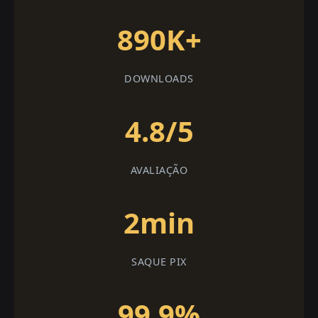
890K+
DOWNLOADS
4.8/5
AVALIAÇÃO
2min
SAQUE PIX
99.9%