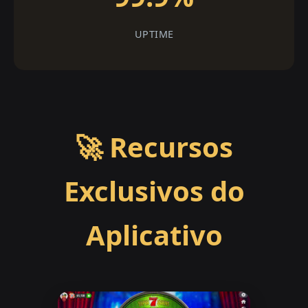
UPTIME
🚀 Recursos
Exclusivos do
Aplicativo