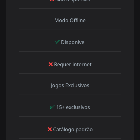
Modo Offline
✅
Disponível
❌
Requer internet
Jogos Exclusivos
✅
15+ exclusivos
❌
Catálogo padrão