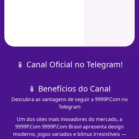
📱 Canal Oficial no Telegram!
📱 Benefícios do Canal
Descubra as vantagens de seguir a 9999P.Com no
Telegram
Um dos sites mais inovadores do mercado, a
9999P.Com 9999P.Com Brasil apresenta design
moderno, jogos variados e bônus irresistíveis —