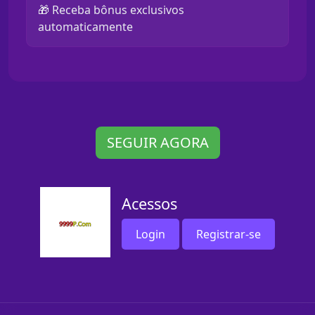
🎁 Receba bônus exclusivos
automaticamente
SEGUIR AGORA
Acessos
Login
Registrar-se