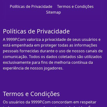
Políticas de Privacidade
Termos e Condições
Sitemap
Políticas de Privacidade
A 9999P.Com valoriza a privacidade de seus usuários e
está empenhada em proteger todas as informações
pessoais fornecidas durante o uso de nossos canais de
comunicação. Todos os dados coletados são utilizados
exclusivamente para fins de melhoria contínua da
experiência de nossos jogadores.
Termos e Condições
Os usuários da 9999P.Com concordam em respeitar