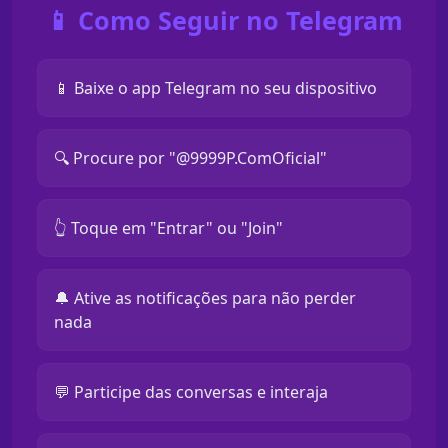
📱 Como Seguir no Telegram
📱 Baixe o app Telegram no seu dispositivo
🔍 Procure por "@9999P.ComOficial"
👆 Toque em "Entrar" ou "Join"
🔔 Ative as notificações para não perder
nada
💬 Participe das conversas e interaja