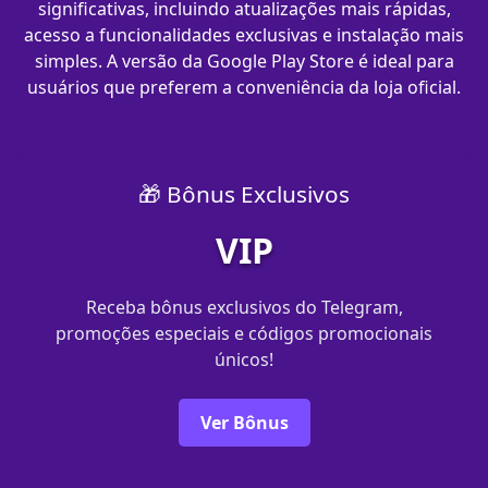
significativas, incluindo atualizações mais rápidas,
acesso a funcionalidades exclusivas e instalação mais
simples. A versão da Google Play Store é ideal para
usuários que preferem a conveniência da loja oficial.
🎁 Bônus Exclusivos
VIP
Receba bônus exclusivos do Telegram,
promoções especiais e códigos promocionais
únicos!
Ver Bônus