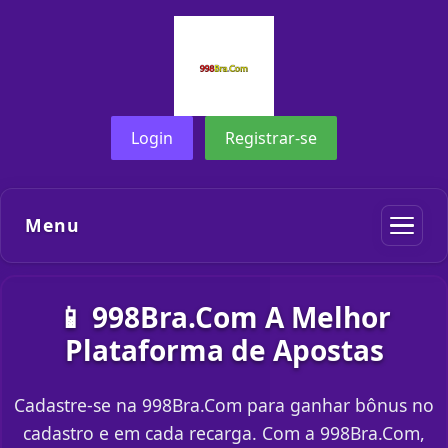
Login
Registrar-se
Menu
📱 998Bra.Com A Melhor
Plataforma de Apostas
Cadastre-se na 998Bra.Com para ganhar bônus no
cadastro e em cada recarga. Com a 998Bra.Com,