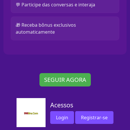
💬 Participe das conversas e interaja
🎁 Receba bônus exclusivos
automaticamente
SEGUIR AGORA
Acessos
Login
Registrar-se