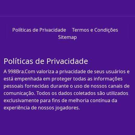
Políticas de Privacidade
Termos e Condições
Sitemap
Políticas de Privacidade
A 998Bra.Com valoriza a privacidade de seus usuários e
está empenhada em proteger todas as informações
pessoais fornecidas durante o uso de nossos canais de
comunicação. Todos os dados coletados são utilizados
exclusivamente para fins de melhoria contínua da
experiência de nossos jogadores.