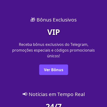
🎁 Bônus Exclusivos
VIP
Receba bônus exclusivos do Telegram,
promoções especiais e códigos promocionais
únicos!
Ver Bônus
📢 Notícias em Tempo Real
24/7