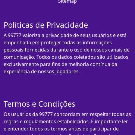
Sitemap
Políticas de Privacidade
A 99777 valoriza a privacidade de seus usuários e está
empenhada em proteger todas as informações
pessoais fornecidas durante o uso de nossos canais de
comunicação. Todos os dados coletados são utilizados
exclusivamente para fins de melhoria contínua da
experiência de nossos jogadores.
Termos e Condições
Os usuários da 99777 concordam em respeitar todas as
regras e regulamentos estabelecidos. É importante ler
e entender todos os termos antes de participar de