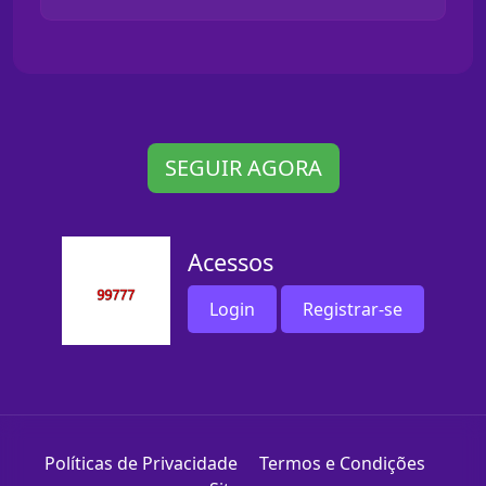
SEGUIR AGORA
Acessos
Login
Registrar-se
Políticas de Privacidade
Termos e Condições