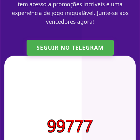
tem acesso a promoções incríveis e uma
experiência de jogo inigualável. Junte-se aos
vencedores agora!
SEGUIR NO TELEGRAM