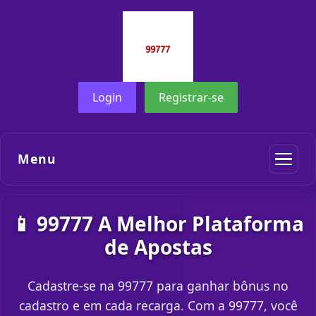
Login
Registrar-se
Menu
📱 99777 A Melhor Plataforma
de Apostas
Cadastre-se na 99777 para ganhar bônus no
cadastro e em cada recarga. Com a 99777, você