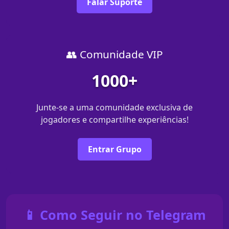
Falar Suporte
👥 Comunidade VIP
1000+
Junte-se a uma comunidade exclusiva de
jogadores e compartilhe experiências!
Entrar Grupo
📱 Como Seguir no Telegram