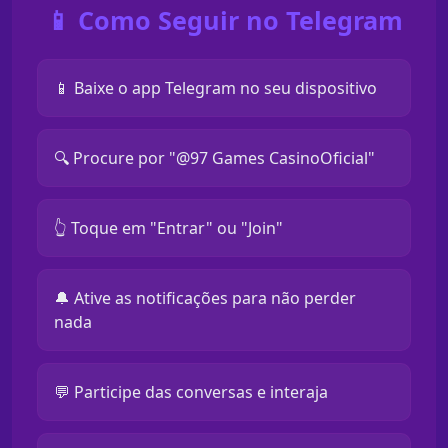
📱 Como Seguir no Telegram
📱 Baixe o app Telegram no seu dispositivo
🔍 Procure por "@97 Games CasinoOficial"
👆 Toque em "Entrar" ou "Join"
🔔 Ative as notificações para não perder
nada
💬 Participe das conversas e interaja