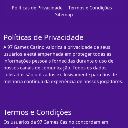
Políticas de Privacidade
Termos e Condições
Sitemap
Políticas de Privacidade
A 97 Games Casino valoriza a privacidade de seus
usuários e está empenhada em proteger todas as
informações pessoais fornecidas durante o uso de
nossos canais de comunicação. Todos os dados
coletados são utilizados exclusivamente para fins de
melhoria contínua da experiência de nossos jogadores.
Termos e Condições
Os usuários da 97 Games Casino concordam em