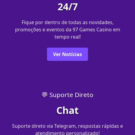
24/7
Fique por dentro de todas as novidades,
promoções e eventos da 97 Games Casino em
tempo real!
Ver Notícias
💬 Suporte Direto
Chat
Suporte direto via Telegram, respostas rápidas e
atendimento personalizado!