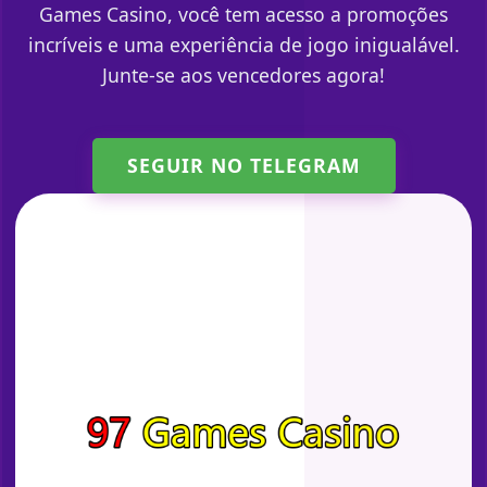
Games Casino, você tem acesso a promoções
incríveis e uma experiência de jogo inigualável.
Junte-se aos vencedores agora!
SEGUIR NO TELEGRAM