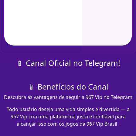
📱 Canal Oficial no Telegram!
📱 Benefícios do Canal
Descubra as vantagens de seguir a 967 Vip no Telegram
Todo usuário deseja uma vida simples e divertida — a
967 Vip cria uma plataforma justa e confiável para
alcançar isso com os jogos da 967 Vip Brasil .