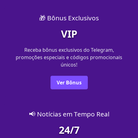
🎁 Bônus Exclusivos
VIP
Receba bônus exclusivos do Telegram,
promoções especiais e códigos promocionais
únicos!
Ver Bônus
📢 Notícias em Tempo Real
24/7