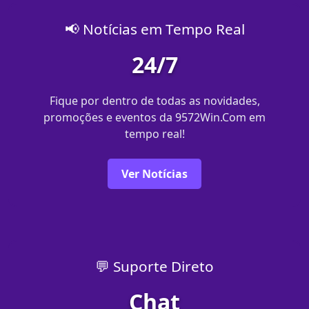
📢 Notícias em Tempo Real
24/7
Fique por dentro de todas as novidades,
promoções e eventos da 9572Win.Com em
tempo real!
Ver Notícias
💬 Suporte Direto
Chat