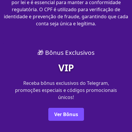
por lei e é essencial para manter a conformidade
regulatória. O CPF é utilizado para verificação de
identidade e prevenção de fraude, garantindo que cada
conta seja única e legítima.
🎁 Bônus Exclusivos
VIP
Receba bônus exclusivos do Telegram,
promoções especiais e códigos promocionais
únicos!
Ver Bônus