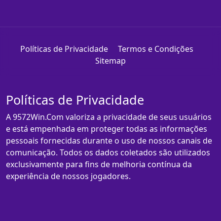
Políticas de Privacidade
Termos e Condições
Sitemap
Políticas de Privacidade
A 9572Win.Com valoriza a privacidade de seus usuários
e está empenhada em proteger todas as informações
pessoais fornecidas durante o uso de nossos canais de
comunicação. Todos os dados coletados são utilizados
exclusivamente para fins de melhoria contínua da
experiência de nossos jogadores.