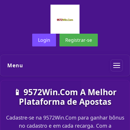
Login
Registrar-se
Menu
📱 9572Win.Com A Melhor
Plataforma de Apostas
Cadastre-se na 9572Win.Com para ganhar bônus
no cadastro e em cada recarga. Com a