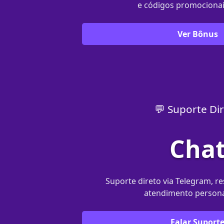
e códigos promocionai
Ver Bônus
💬 Suporte Di
Cha
Suporte direto via Telegram, r
atendimento persona
Falar Suport