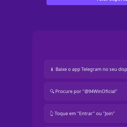
📱 Baixe o app Telegram no seu disp
🔍 Procure por "@94WinOficial"
👆 Toque em "Entrar" ou "Join"