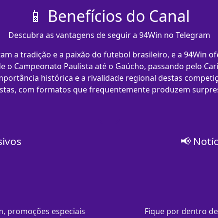
📱 Benefícios do Canal
Descubra as vantagens de seguir a 94Win no Telegram
 a tradição e a paixão do futebol brasileiro, e a 94Win o
e o Campeonato Paulista até o Gaúcho, passando pelo Cari
portância histórica e a rivalidade regional destas compe
stas, com formatos que frequentemente produzem surpres
sivos
📢 Notí
m, promoções especiais
Fique por dentro d