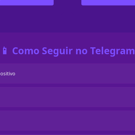
📱 Como Seguir no Telegram
ositivo