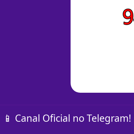
📱 Canal Oficial no Telegram!