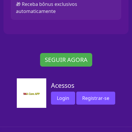
🎁 Receba bônus exclusivos
automaticamente
SEGUIR AGORA
Acessos
Login
Registrar-se