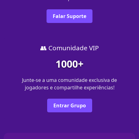
Falar Suporte
👥 Comunidade VIP
1000+
Junte-se a uma comunidade exclusiva de
jogadores e compartilhe experiências!
Entrar Grupo