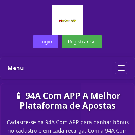
Login
Registrar-se
Menu
📱 94A Com APP A Melhor
Plataforma de Apostas
Cadastre-se na 94A Com APP para ganhar bônus
no cadastro e em cada recarga. Com a 94A Com