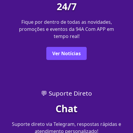
24/7
Fique por dentro de todas as novidades,
promoções e eventos da 94A Com APP em
tempo real!
Ver Notícias
💬 Suporte Direto
Chat
Suporte direto via Telegram, respostas rápidas e
atendimento personalizado!