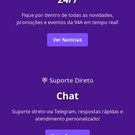
Fique por dentro de todas as novidades,
promoções e eventos da 94A em tempo real!
Ver Notícias
💬 Suporte Direto
Chat
Suporte direto via Telegram, respostas rápidas e
atendimento personalizado!