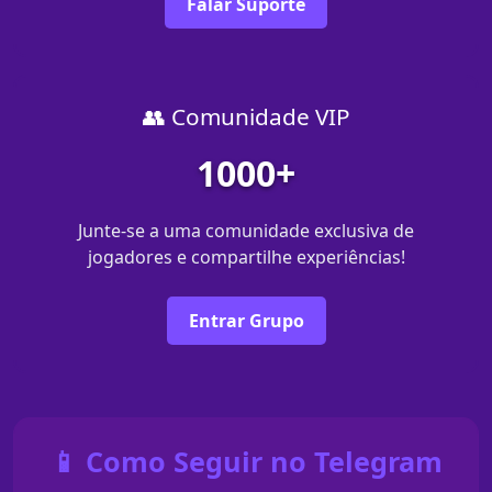
Falar Suporte
👥 Comunidade VIP
1000+
Junte-se a uma comunidade exclusiva de
jogadores e compartilhe experiências!
Entrar Grupo
📱 Como Seguir no Telegram