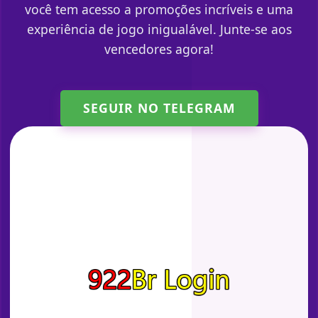
você tem acesso a promoções incríveis e uma
experiência de jogo inigualável. Junte-se aos
vencedores agora!
SEGUIR NO TELEGRAM