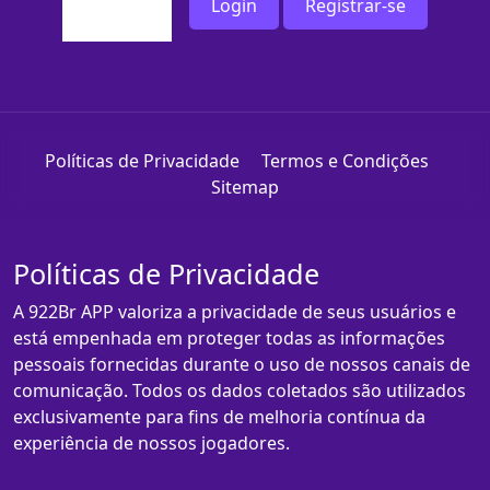
Login
Registrar-se
Políticas de Privacidade
Termos e Condições
Sitemap
Políticas de Privacidade
A 922Br APP valoriza a privacidade de seus usuários e
está empenhada em proteger todas as informações
pessoais fornecidas durante o uso de nossos canais de
comunicação. Todos os dados coletados são utilizados
exclusivamente para fins de melhoria contínua da
experiência de nossos jogadores.