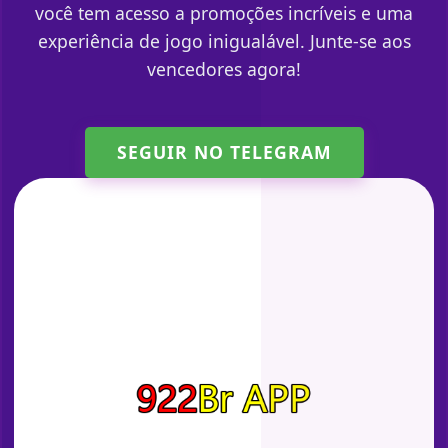
você tem acesso a promoções incríveis e uma
experiência de jogo inigualável. Junte-se aos
vencedores agora!
SEGUIR NO TELEGRAM