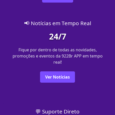
📢 Notícias em Tempo Real
24/7
Fique por dentro de todas as novidades,
promoções e eventos da 922Br APP em tempo
real!
Ver Notícias
💬 Suporte Direto