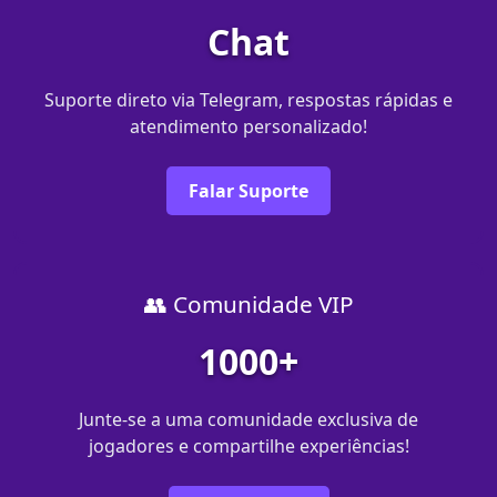
Chat
Suporte direto via Telegram, respostas rápidas e
atendimento personalizado!
Falar Suporte
👥 Comunidade VIP
1000+
Junte-se a uma comunidade exclusiva de
jogadores e compartilhe experiências!