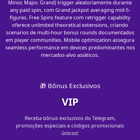
Minor, Major, Grand) trigger aleatoriamente durante
any paid spin, com Grand jackpot averaging mid-5-
figures. Free Spins feature com retrigger capability
oferece unlimited theoretical extensions, criando
scenarios de multi-hour bonus rounds documentados
em player communities. Mobile optimization assegura
seamless performance em devices predominantes nos
mercados-alvo asiáticos.
🎁 Bônus Exclusivos
VIP
Receba bônus exclusivos do Telegram,
promoções especiais e códigos promocionais
únicos!