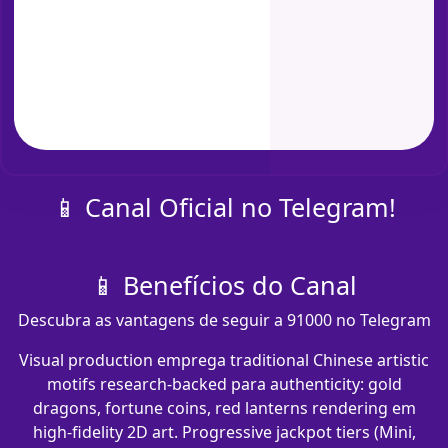
📱 Canal Oficial no Telegram!
📱 Benefícios do Canal
Descubra as vantagens de seguir a 91000 no Telegram
Visual production emprega traditional Chinese artistic
motifs research-backed para authenticity: gold
dragons, fortune coins, red lanterns rendering em
high-fidelity 2D art. Progressive jackpot tiers (Mini,