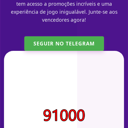
tem acesso a promoções incríveis e uma
experiência de jogo inigualável. Junte-se aos
vencedores agora!
SEGUIR NO TELEGRAM