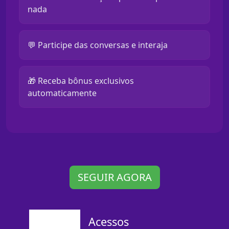
nada
💬 Participe das conversas e interaja
🎁 Receba bônus exclusivos
automaticamente
SEGUIR AGORA
Acessos