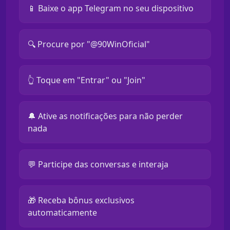
📱 Baixe o app Telegram no seu dispositivo
🔍 Procure por "@90WinOficial"
👆 Toque em "Entrar" ou "Join"
🔔 Ative as notificações para não perder
nada
💬 Participe das conversas e interaja
🎁 Receba bônus exclusivos
automaticamente