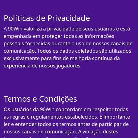
Políticas de Privacidade
A 90Win valoriza a privacidade de seus usuários e está
empenhada em proteger todas as informações
pessoais fornecidas durante o uso de nossos canais de
comunicação. Todos os dados coletados são utilizados
exclusivamente para fins de melhoria contínua da
experiência de nossos jogadores.
Termos e Condições
Os usuários da 90Win concordam em respeitar todas
as regras e regulamentos estabelecidos. É importante
ler e entender todos os termos antes de participar de
nossos canais de comunicação. A violação destes