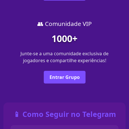
👥 Comunidade VIP
1000+
Junte-se a uma comunidade exclusiva de
jogadores e compartilhe experiências!
Entrar Grupo
📱 Como Seguir no Telegram