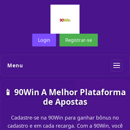
Login
Registrar-se
Menu
📱 90Win A Melhor Plataforma
de Apostas
Cadastre-se na 90Win para ganhar bônus no
cadastro e em cada recarga. Com a 90Win, você