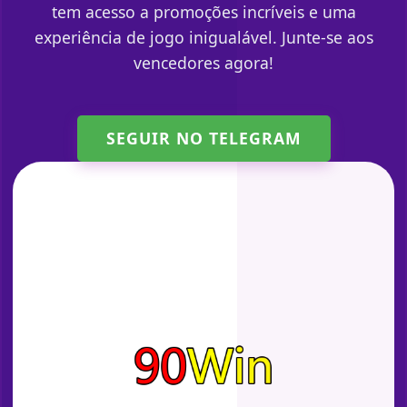
tem acesso a promoções incríveis e uma
experiência de jogo inigualável. Junte-se aos
vencedores agora!
SEGUIR NO TELEGRAM