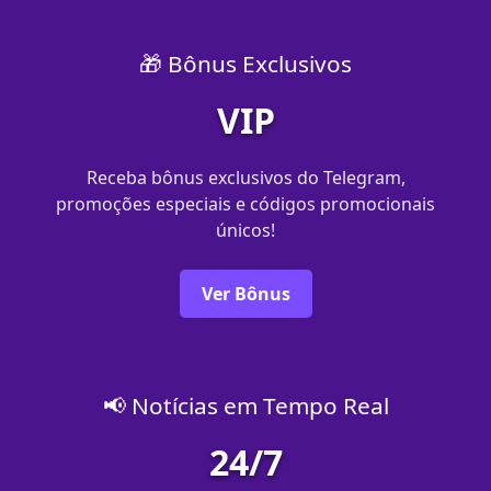
🎁 Bônus Exclusivos
VIP
Receba bônus exclusivos do Telegram,
promoções especiais e códigos promocionais
únicos!
Ver Bônus
📢 Notícias em Tempo Real
24/7