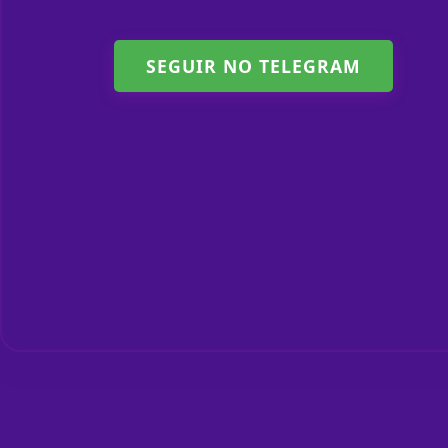
SEGUIR NO TELEGRAM