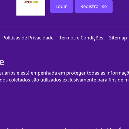
Login
Registrar-se
Políticas de Privacidade
Termos e Condições
Sitemap
de
usuários e está empenhada em proteger todas as informaçõ
os coletados são utilizados exclusivamente para fins de m