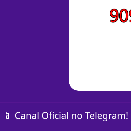
📱 Canal Oficial no Telegram!