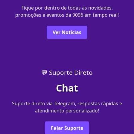
Fique por dentro de todas as novidades,
promoções e eventos da 9096 em tempo real!
Ver Notícias
💬 Suporte Direto
Chat
Suporte direto via Telegram, respostas rápidas e
atendimento personalizado!
Falar Suporte