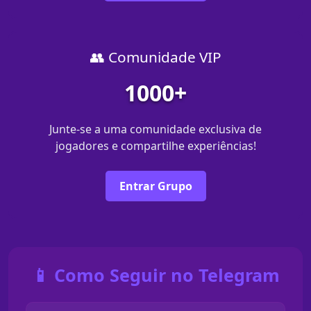
👥 Comunidade VIP
1000+
Junte-se a uma comunidade exclusiva de
jogadores e compartilhe experiências!
Entrar Grupo
📱 Como Seguir no Telegram