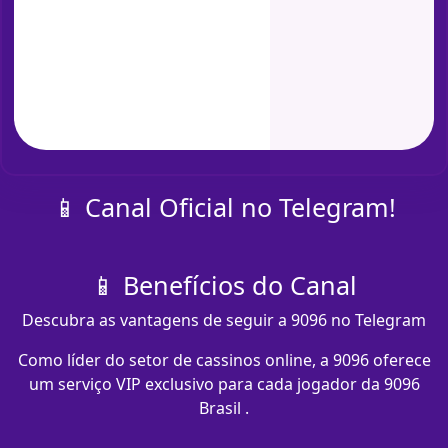
📱 Canal Oficial no Telegram!
📱 Benefícios do Canal
Descubra as vantagens de seguir a 9096 no Telegram
Como líder do setor de cassinos online, a 9096 oferece
um serviço VIP exclusivo para cada jogador da 9096
Brasil .