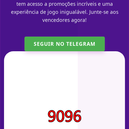
tem acesso a promoções incríveis e uma
experiência de jogo inigualável. Junte-se aos
vencedores agora!
SEGUIR NO TELEGRAM