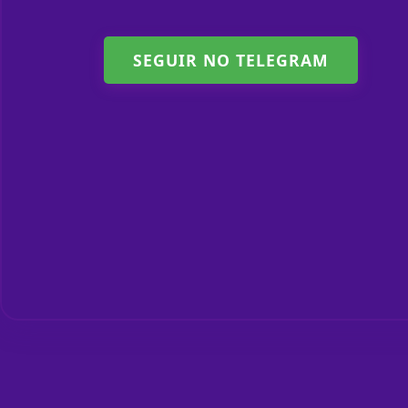
SEGUIR NO TELEGRAM