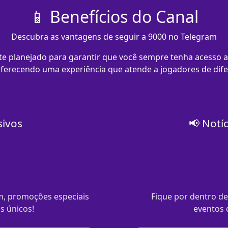
📱 Benefícios do Canal
Descubra as vantagens de seguir a 9000 no Telegram
e planejado para garantir que você sempre tenha acesso ao
, oferecendo uma experiência que atende a jogadores de dife
sivos
📢 Notí
m, promoções especiais
Fique por dentro d
s únicos!
eventos 