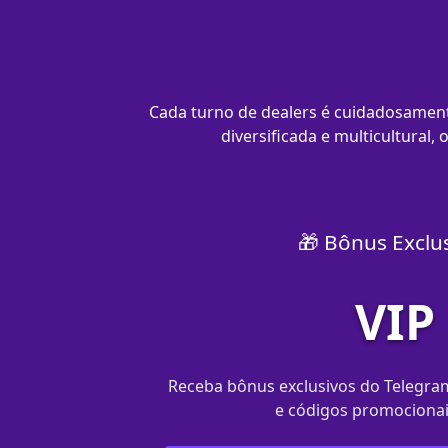
Cada turno de dealers é cuidadosament
diversificada e multicultural
🎁 Bônus Exclu
VIP
Receba bônus exclusivos do Telegra
e códigos promocionai