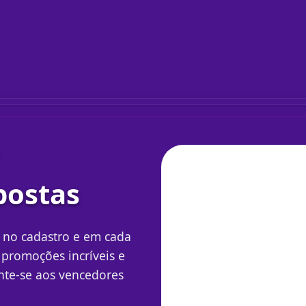
postas
 no cadastro e em cada
 promoções incríveis e
unte-se aos vencedores