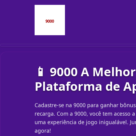
📱 9000 A Melhor
Plataforma de A
Cadastre-se na 9000 para ganhar bônus
recarga. Com a 9000, você tem acesso a
uma experiência de jogo inigualável. J
agora!