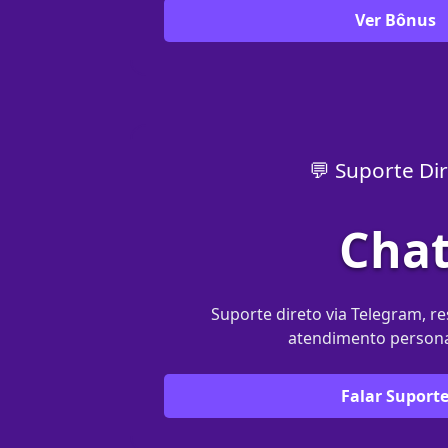
Ver Bônus
💬 Suporte Di
Cha
Suporte direto via Telegram, r
atendimento persona
Falar Suport