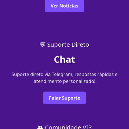
Ver Notícias
💬 Suporte Direto
Chat
Suporte direto via Telegram, respostas rápidas e
atendimento personalizado!
Falar Suporte
👥 Comunidade VIP