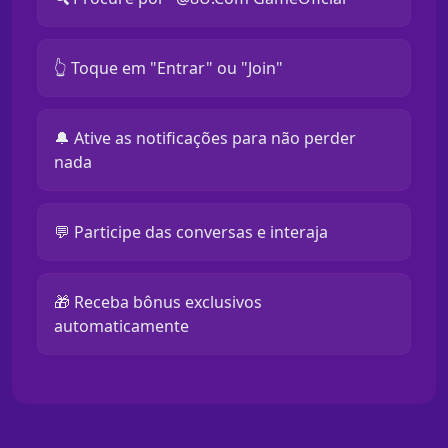
👆 Toque em "Entrar" ou "Join"
🔔 Ative as notificações para não perder
nada
💬 Participe das conversas e interaja
🎁 Receba bônus exclusivos
automaticamente