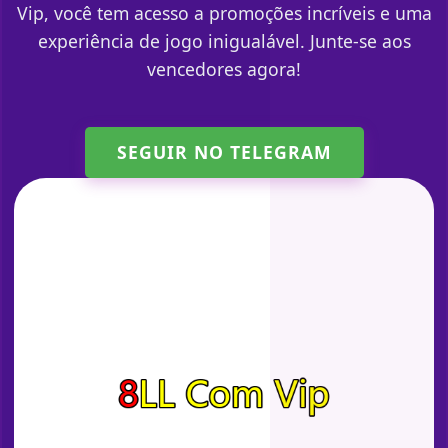
Vip, você tem acesso a promoções incríveis e uma
experiência de jogo inigualável. Junte-se aos
vencedores agora!
SEGUIR NO TELEGRAM