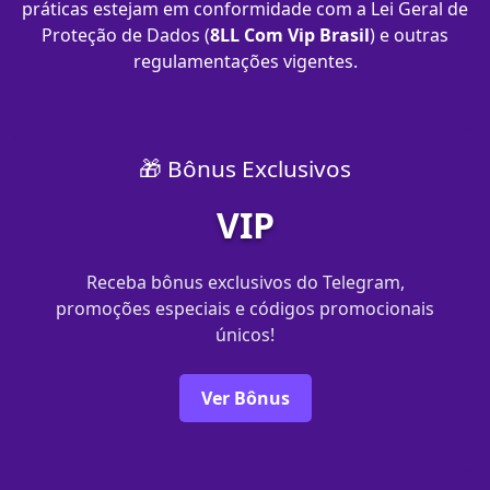
práticas estejam em conformidade com a Lei Geral de
Proteção de Dados (
8LL Com Vip Brasil
) e outras
regulamentações vigentes.
🎁 Bônus Exclusivos
VIP
Receba bônus exclusivos do Telegram,
promoções especiais e códigos promocionais
únicos!
Ver Bônus