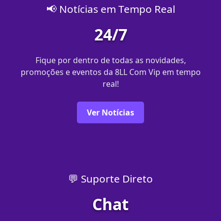
📢 Notícias em Tempo Real
24/7
Fique por dentro de todas as novidades,
promoções e eventos da 8LL Com Vip em tempo
real!
Ver Notícias
💬 Suporte Direto
Chat