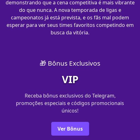
demonstrando que a cena competitiva é mais vibrante
do que nunca. A nova temporada de ligas e
campeonatos já está prevista, e os fãs mal podem
esperar para ver seus times favoritos competindo em
busca da vitória.
🎁 Bônus Exclusivos
VIP
Receba bônus exclusivos do Telegram,
promoções especiais e códigos promocionais
únicos!
Ver Bônus