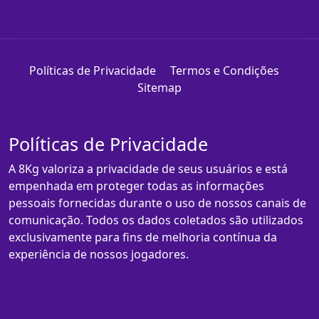
Políticas de Privacidade
Termos e Condições
Sitemap
Políticas de Privacidade
A 8Kg valoriza a privacidade de seus usuários e está
empenhada em proteger todas as informações
pessoais fornecidas durante o uso de nossos canais de
comunicação. Todos os dados coletados são utilizados
exclusivamente para fins de melhoria contínua da
experiência de nossos jogadores.