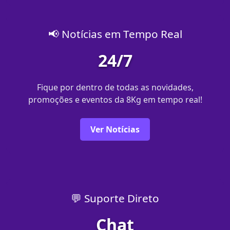
📢 Notícias em Tempo Real
24/7
Fique por dentro de todas as novidades,
promoções e eventos da 8Kg em tempo real!
Ver Notícias
💬 Suporte Direto
Chat