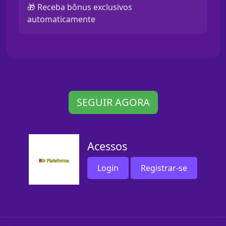
🎁 Receba bônus exclusivos
automaticamente
SEGUIR AGORA
Acessos
Login
Registrar-se