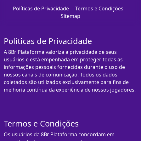
Políticas de Privacidade
Termos e Condições
Sitemap
Políticas de Privacidade
A 8Br Plataforma valoriza a privacidade de seus
usuários e está empenhada em proteger todas as
informações pessoais fornecidas durante o uso de
nossos canais de comunicação. Todos os dados
coletados são utilizados exclusivamente para fins de
melhoria contínua da experiência de nossos jogadores.
Termos e Condições
Os usuários da 8Br Plataforma concordam em