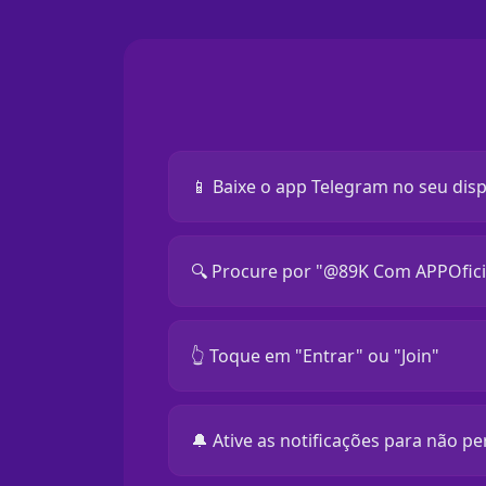
📱 Baixe o app Telegram no seu disp
🔍 Procure por "@89K Com APPOfici
👆 Toque em "Entrar" ou "Join"
🔔 Ative as notificações para não p