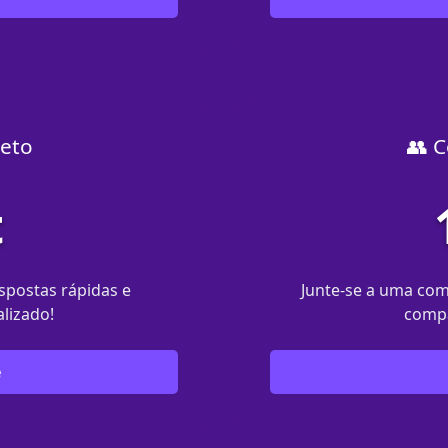
reto
👥 
t
espostas rápidas e
Junte-se a uma com
lizado!
compa
e