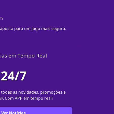
am
de aposta para um jogo mais seguro.
cias em Tempo Real
24/7
e todas as novidades, promoções e
9K Com APP em tempo real!
Ver Notícias