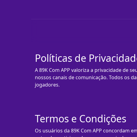
Políticas de Privacida
A 89K Com APP valoriza a privacidade de s
nossos canais de comunicação. Todos os dad
jogadores.
Termos e Condições
Os usuários da 89K Com APP concordam em r