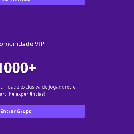
Comunidade VIP
1000+
unidade exclusiva de jogadores e
rtilhe experiências!
Entrar Grupo