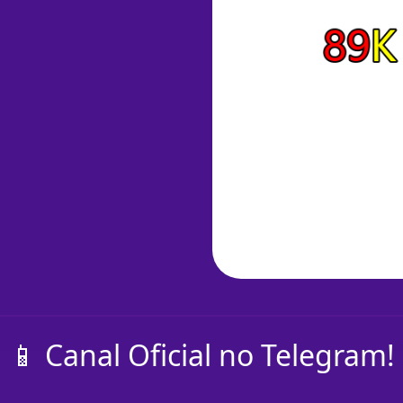
📱 Canal Oficial no Telegram!