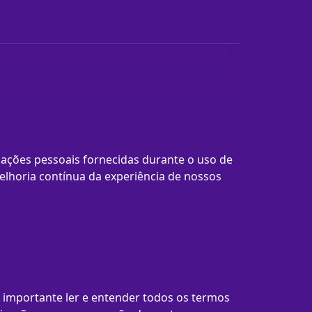
ações pessoais fornecidas durante o uso de
elhoria contínua da experiência de nossos
 importante ler e entender todos os termos