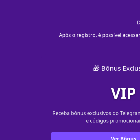
D
Após o registro, é possível acessa
🎁 Bônus Exclu
VIP
Receba bônus exclusivos do Telegra
e códigos promocionai
Ver Bônus