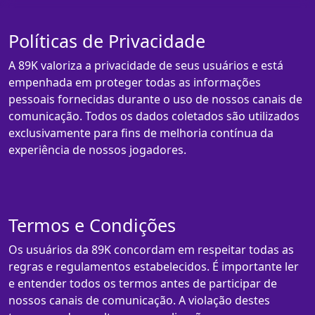
Políticas de Privacidade
A 89K valoriza a privacidade de seus usuários e está
empenhada em proteger todas as informações
pessoais fornecidas durante o uso de nossos canais de
comunicação. Todos os dados coletados são utilizados
exclusivamente para fins de melhoria contínua da
experiência de nossos jogadores.
Termos e Condições
Os usuários da 89K concordam em respeitar todas as
regras e regulamentos estabelecidos. É importante ler
e entender todos os termos antes de participar de
nossos canais de comunicação. A violação destes