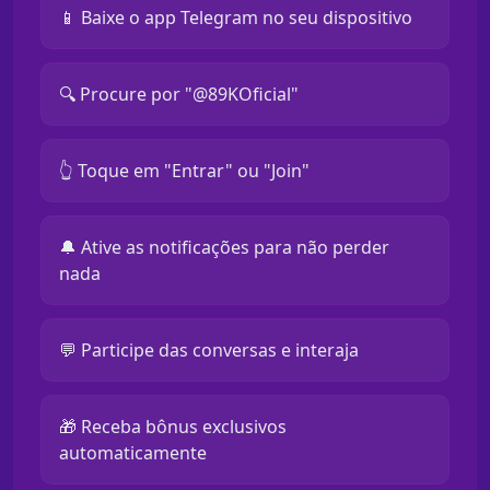
📱 Baixe o app Telegram no seu dispositivo
🔍 Procure por "@89KOficial"
👆 Toque em "Entrar" ou "Join"
🔔 Ative as notificações para não perder
nada
💬 Participe das conversas e interaja
🎁 Receba bônus exclusivos
automaticamente