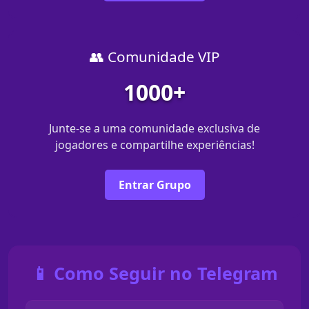
👥 Comunidade VIP
1000+
Junte-se a uma comunidade exclusiva de
jogadores e compartilhe experiências!
Entrar Grupo
📱 Como Seguir no Telegram