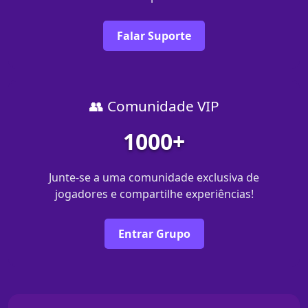
Falar Suporte
👥 Comunidade VIP
1000+
Junte-se a uma comunidade exclusiva de
jogadores e compartilhe experiências!
Entrar Grupo