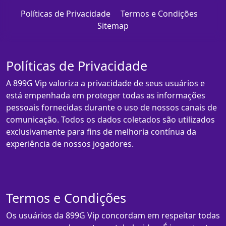
Políticas de Privacidade
Termos e Condições
Sitemap
Políticas de Privacidade
A 899G Vip valoriza a privacidade de seus usuários e
está empenhada em proteger todas as informações
pessoais fornecidas durante o uso de nossos canais de
comunicação. Todos os dados coletados são utilizados
exclusivamente para fins de melhoria contínua da
experiência de nossos jogadores.
Termos e Condições
Os usuários da 899G Vip concordam em respeitar todas