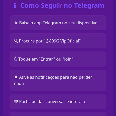
📱 Como Seguir no Telegram
📱 Baixe o app Telegram no seu dispositivo
🔍 Procure por "@899G VipOficial"
👆 Toque em "Entrar" ou "Join"
🔔 Ative as notificações para não perder
nada
💬 Participe das conversas e interaja