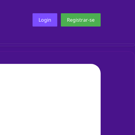
Login
Registrar-se