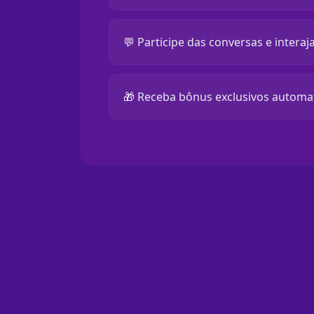
💬 Participe das conversas e interaj
🎁 Receba bônus exclusivos autom