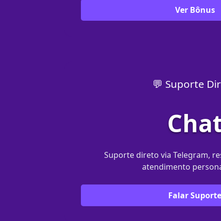
Ver Bônus
💬 Suporte Di
Cha
Suporte direto via Telegram, r
atendimento persona
Falar Suport