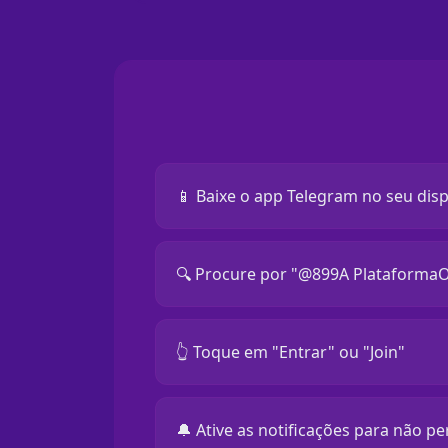
📱 Baixe o app Telegram no seu disp
🔍 Procure por "@899A PlataformaOf
👆 Toque em "Entrar" ou "Join"
🔔 Ative as notificações para não p