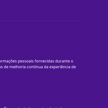
formações pessoais fornecidas durante o
ns de melhoria contínua da experiência de