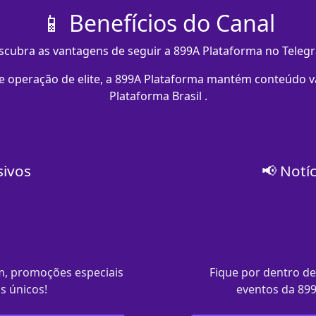
📱 Benefícios do Canal
scubra as vantagens de seguir a 899A Plataforma no Teleg
 operação de elite, a 899A Plataforma mantém conteúdo vas
Plataforma Brasil .
sivos
📢 Notí
m, promoções especiais
Fique por dentro d
s únicos!
eventos da 89