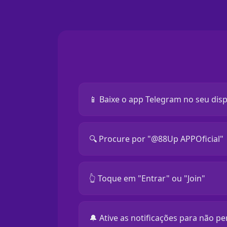
📱 Baixe o app Telegram no seu disp
🔍 Procure por "@88Up APPOficial"
👆 Toque em "Entrar" ou "Join"
🔔 Ative as notificações para não p