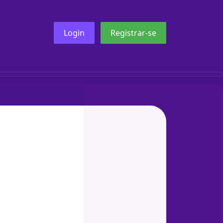
Login
Registrar-se