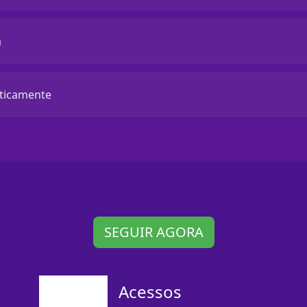
a
aticamente
SEGUIR AGORA
Acessos