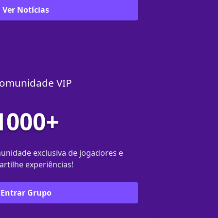
Ver Notícias
Comunidade VIP
1000+
unidade exclusiva de jogadores e
rtilhe experiências!
Entrar Grupo