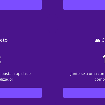
reto
👥 
t
espostas rápidas e
Junte-se a uma com
lizado!
compa
e