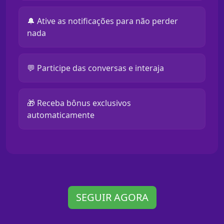
🔔 Ative as notificações para não perder
nada
💬 Participe das conversas e interaja
🎁 Receba bônus exclusivos
automaticamente
SEGUIR AGORA