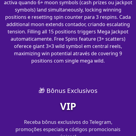
activa quando 6+ moon symbols (cash prizes ou jackpot
symbols) land simultaneously, locking winning
positions e resetting spin counter para 3 respins. Cada
additional moon extends contador, criando escalating
tension. Filling all 15 positions triggers Mega Jackpot
automaticamente. Free Spins feature (3+ scatters)
oferece giant 3×3 wild symbol em central reels,
maximizing win potential através de covering 9
positions com single mega wild.
🎁 Bônus Exclusivos
VIP
Receba bônus exclusivos do Telegram,
promoções especiais e códigos promocionais