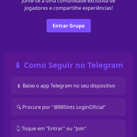
Junte-se a uma comunidade exclusiva de
jogadores e compartilhe experiências!
Entrar Grupo
📱 Como Seguir no Telegram
📱 Baixe o app Telegram no seu dispositivo
🔍 Procure por "@88Slots LoginOficial"
👆 Toque em "Entrar" ou "Join"