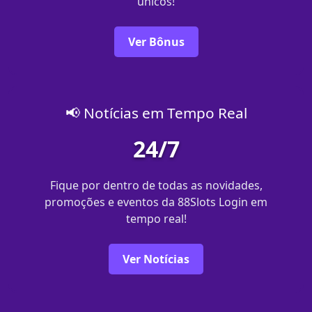
únicos!
Ver Bônus
📢 Notícias em Tempo Real
24/7
Fique por dentro de todas as novidades,
promoções e eventos da 88Slots Login em
tempo real!
Ver Notícias