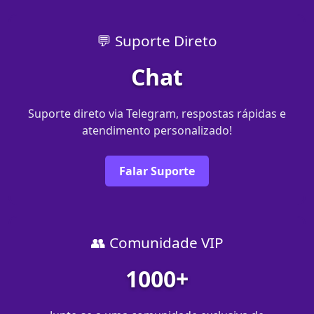
💬 Suporte Direto
Chat
Suporte direto via Telegram, respostas rápidas e
atendimento personalizado!
Falar Suporte
👥 Comunidade VIP
1000+