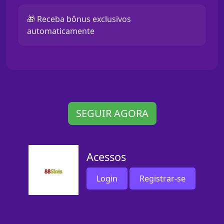
🎁 Receba bônus exclusivos
automaticamente
SEGUIR AGORA
Acessos
Login
Registrar-se