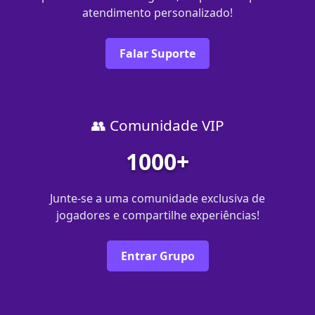
atendimento personalizado!
Falar Suporte
👥 Comunidade VIP
1000+
Junte-se a uma comunidade exclusiva de
jogadores e compartilhe experiências!
Entrar Grupo