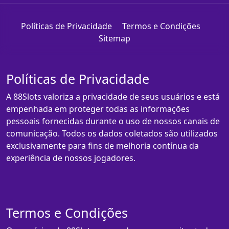
Políticas de Privacidade
Termos e Condições
Sitemap
Políticas de Privacidade
A 88Slots valoriza a privacidade de seus usuários e está
empenhada em proteger todas as informações
pessoais fornecidas durante o uso de nossos canais de
comunicação. Todos os dados coletados são utilizados
exclusivamente para fins de melhoria contínua da
experiência de nossos jogadores.
Termos e Condições