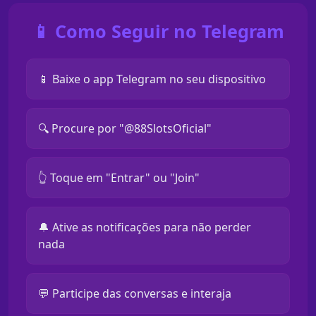
📱 Como Seguir no Telegram
📱 Baixe o app Telegram no seu dispositivo
🔍 Procure por "@88SlotsOficial"
👆 Toque em "Entrar" ou "Join"
🔔 Ative as notificações para não perder
nada
💬 Participe das conversas e interaja