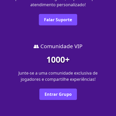
atendimento personalizado!
Falar Suporte
👥 Comunidade VIP
1000+
Junte-se a uma comunidade exclusiva de
jogadores e compartilhe experiências!
Entrar Grupo