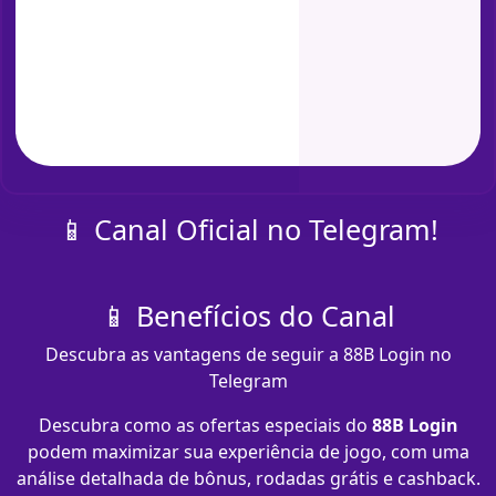
📱 Canal Oficial no Telegram!
📱 Benefícios do Canal
Descubra as vantagens de seguir a 88B Login no
Telegram
Descubra como as ofertas especiais do
88B Login
podem maximizar sua experiência de jogo, com uma
análise detalhada de bônus, rodadas grátis e cashback.