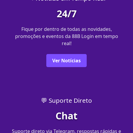
24/7
Fique por dentro de todas as novidades,
promoções e eventos da 88B Login em tempo
real!
Ver Notícias
💬 Suporte Direto
Chat
Suporte direto via Telegram, respostas rápidas e