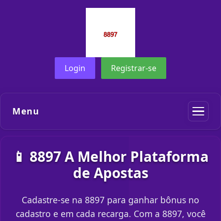
Login
Registrar-se
Menu
📱 8897 A Melhor Plataforma
de Apostas
Cadastre-se na 8897 para ganhar bônus no
cadastro e em cada recarga. Com a 8897, você