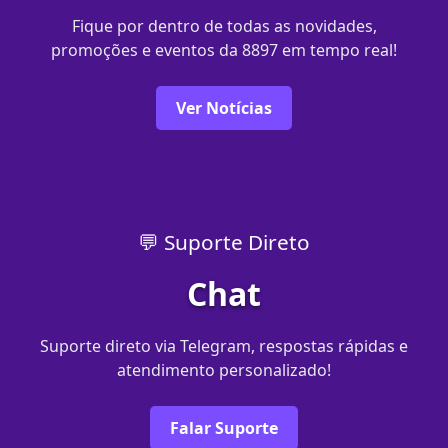
Fique por dentro de todas as novidades,
promoções e eventos da 8897 em tempo real!
Ver Notícias
💬 Suporte Direto
Chat
Suporte direto via Telegram, respostas rápidas e
atendimento personalizado!
Falar Suporte