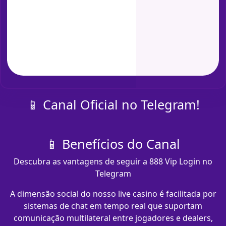
📱 Canal Oficial no Telegram!
📱 Benefícios do Canal
Descubra as vantagens de seguir a 888 Vip Login no
Telegram
A dimensão social do nosso live casino é facilitada por
sistemas de chat em tempo real que suportam
comunicação multilateral entre jogadores e dealers,