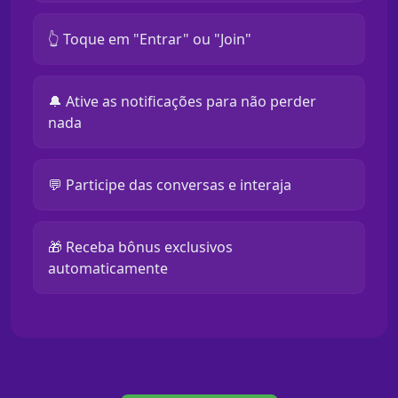
👆 Toque em "Entrar" ou "Join"
🔔 Ative as notificações para não perder
nada
💬 Participe das conversas e interaja
🎁 Receba bônus exclusivos
automaticamente