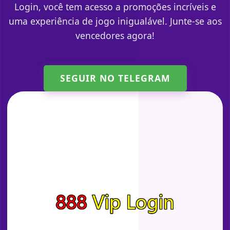
Login, você tem acesso a promoções incríveis e
uma experiência de jogo inigualável. Junte-se aos
vencedores agora!
SEGUIR NO TELEGRAM