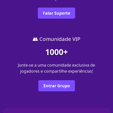
Falar Suporte
👥 Comunidade VIP
1000+
Junte-se a uma comunidade exclusiva de
jogadores e compartilhe experiências!
Entrar Grupo