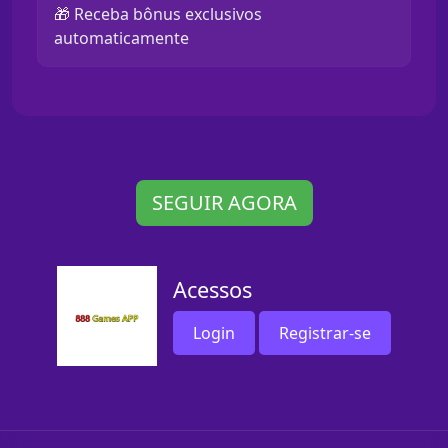
🎁 Receba bônus exclusivos
automaticamente
SEGUIR AGORA
Acessos
Login
Registrar-se