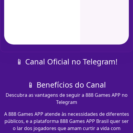
📱 Canal Oficial no Telegram!
📱 Benefícios do Canal
Descubra as vantagens de seguir a 888 Games APP no
Telegram
A 888 Games APP atende às necessidades de diferentes
públicos, e a plataforma 888 Games APP Brasil quer ser
o lar dos jogadores que amam curtir a vida com