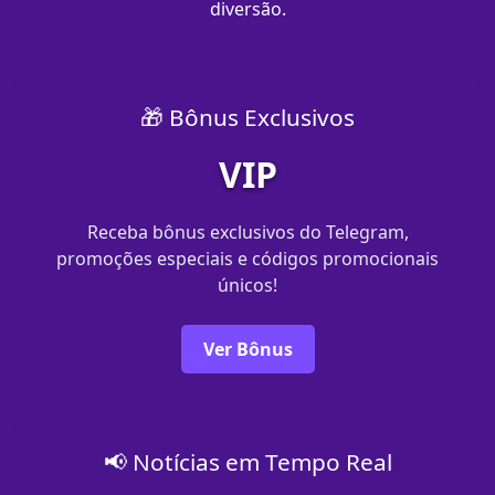
diversão.
🎁 Bônus Exclusivos
VIP
Receba bônus exclusivos do Telegram,
promoções especiais e códigos promocionais
únicos!
Ver Bônus
📢 Notícias em Tempo Real