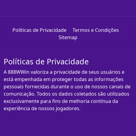
Políticas de Privacidade
Termos e Condições
Sitemap
Políticas de Privacidade
A 888WWin valoriza a privacidade de seus usuários e
está empenhada em proteger todas as informações
pessoais fornecidas durante o uso de nossos canais de
comunicação. Todos os dados coletados são utilizados
exclusivamente para fins de melhoria contínua da
experiência de nossos jogadores.