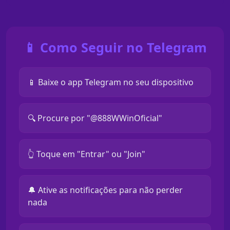
📱 Como Seguir no Telegram
📱 Baixe o app Telegram no seu dispositivo
🔍 Procure por "@888WWinOficial"
👆 Toque em "Entrar" ou "Join"
🔔 Ative as notificações para não perder
nada