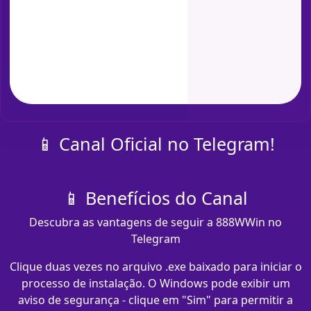
📱 Canal Oficial no Telegram!
📱 Benefícios do Canal
Descubra as vantagens de seguir a 888WWin no
Telegram
Clique duas vezes no arquivo .exe baixado para iniciar o
processo de instalação. O Windows pode exibir um
aviso de segurança - clique em "Sim" para permitir a