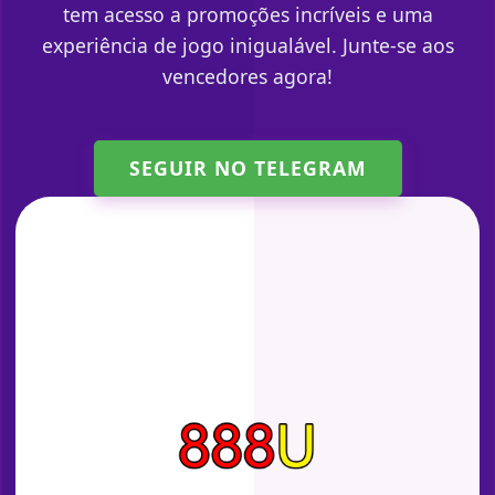
tem acesso a promoções incríveis e uma
experiência de jogo inigualável. Junte-se aos
vencedores agora!
SEGUIR NO TELEGRAM