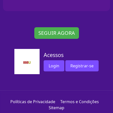
SEGUIR AGORA
Acessos
Login
Registrar-se
Políticas de Privacidade
Termos e Condições
Sitemap