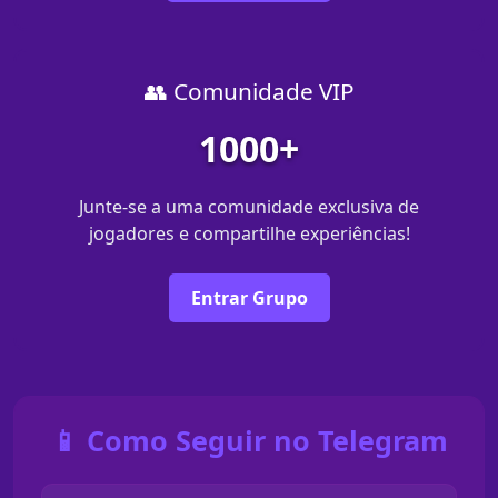
👥 Comunidade VIP
1000+
Junte-se a uma comunidade exclusiva de
jogadores e compartilhe experiências!
Entrar Grupo
📱 Como Seguir no Telegram