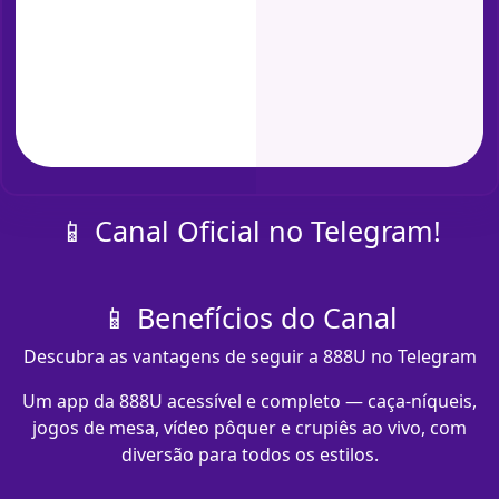
📱 Canal Oficial no Telegram!
📱 Benefícios do Canal
Descubra as vantagens de seguir a 888U no Telegram
Um app da 888U acessível e completo — caça-níqueis,
jogos de mesa, vídeo pôquer e crupiês ao vivo, com
diversão para todos os estilos.