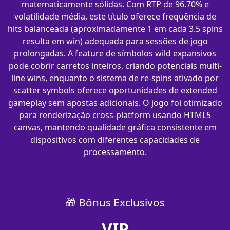
matematicamente sólidas. Com RTP de 96.70% e
volatilidade média, este título oferece frequência de
hits balanceada (aproximadamente 1 em cada 3.5 spins
resulta em win) adequada para sessões de jogo
prolongadas. A feature de símbolos wild expansivos
pode cobrir carretos inteiros, criando potenciais multi-
line wins, enquanto o sistema de re-spins ativado por
scatter symbols oferece oportunidades de extended
gameplay sem apostas adicionais. O jogo foi otimizado
para renderização cross-platform usando HTML5
canvas, mantendo qualidade gráfica consistente em
dispositivos com diferentes capacidades de
processamento.
🎁 Bônus Exclusivos
VIP