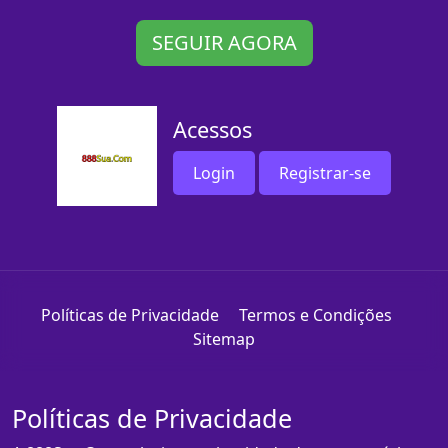
SEGUIR AGORA
Acessos
Login
Registrar-se
Políticas de Privacidade
Termos e Condições
Sitemap
Políticas de Privacidade