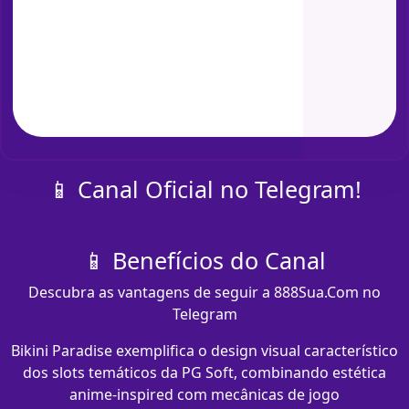
📱 Canal Oficial no Telegram!
📱 Benefícios do Canal
Descubra as vantagens de seguir a 888Sua.Com no
Telegram
Bikini Paradise exemplifica o design visual característico
dos slots temáticos da PG Soft, combinando estética
anime-inspired com mecânicas de jogo