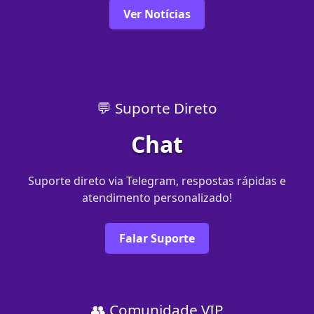
Ver Notícias
💬 Suporte Direto
Chat
Suporte direto via Telegram, respostas rápidas e
atendimento personalizado!
Falar Suporte
👥 Comunidade VIP