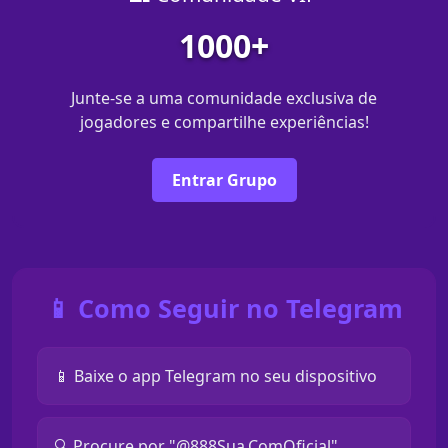
1000+
Junte-se a uma comunidade exclusiva de
jogadores e compartilhe experiências!
Entrar Grupo
📱 Como Seguir no Telegram
📱 Baixe o app Telegram no seu dispositivo
🔍 Procure por "@888Sua.ComOficial"