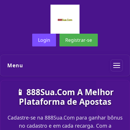
Login
Registrar-se
Menu
📱 888Sua.Com A Melhor
Plataforma de Apostas
Cadastre-se na 888Sua.Com para ganhar bônus
no cadastro e em cada recarga. Com a