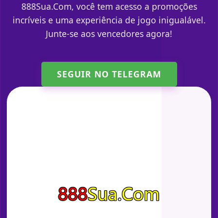
888Sua.Com, você tem acesso a promoções
incríveis e uma experiência de jogo inigualável.
Junte-se aos vencedores agora!
SEGUIR NO TELEGRAM