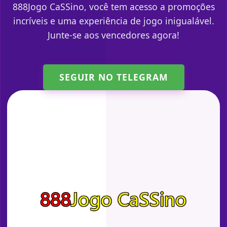
888Jogo CaSSino, você tem acesso a promoções
incríveis e uma experiência de jogo inigualável.
Junte-se aos vencedores agora!
SEGUIR NO TELEGRAM