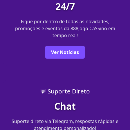
24/7
Fique por dentro de todas as novidades,
promoções e eventos da 888Jogo CaSSino em
tempo real!
Ver Notícias
💬 Suporte Direto
Chat
Suporte direto via Telegram, respostas rápidas e
atendimento personalizado!