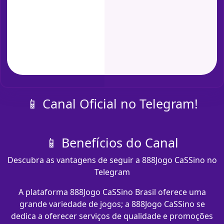
📱 Canal Oficial no Telegram!
📱 Benefícios do Canal
Descubra as vantagens de seguir a 888Jogo CaSSino no
Telegram
A plataforma 888Jogo CaSSino Brasil oferece uma
grande variedade de jogos; a 888Jogo CaSSino se
dedica a oferecer serviços de qualidade e promoções