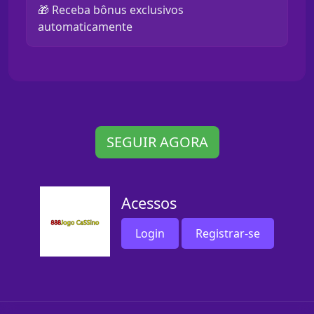
🎁 Receba bônus exclusivos
automaticamente
SEGUIR AGORA
Acessos
Login
Registrar-se