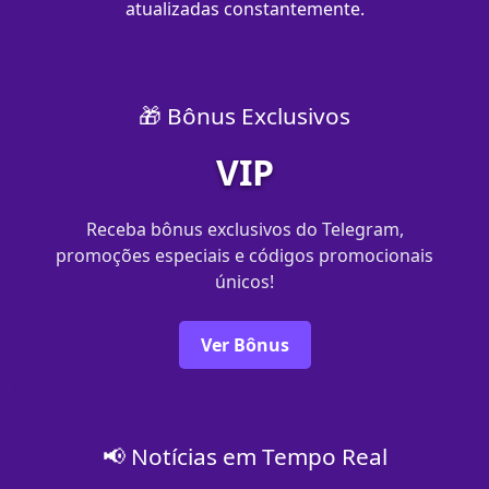
atualizadas constantemente.
🎁 Bônus Exclusivos
VIP
Receba bônus exclusivos do Telegram,
promoções especiais e códigos promocionais
únicos!
Ver Bônus
📢 Notícias em Tempo Real