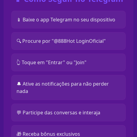
📱 Baixe o app Telegram no seu dispositivo
🔍 Procure por "@888Hot LoginOficial"
👆 Toque em "Entrar" ou "Join"
🔔 Ative as notificações para não perder
nada
💬 Participe das conversas e interaja
🎁 Receba bônus exclusivos