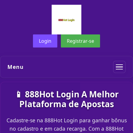
Login
Registrar-se
Menu
📱 888Hot Login A Melhor
Plataforma de Apostas
Cadastre-se na 888Hot Login para ganhar bônus
no cadastro e em cada recarga. Com a 888Hot