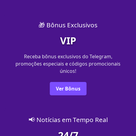
🎁 Bônus Exclusivos
VIP
Receba bônus exclusivos do Telegram,
promoções especiais e códigos promocionais
únicos!
Ver Bônus
📢 Notícias em Tempo Real
24/7