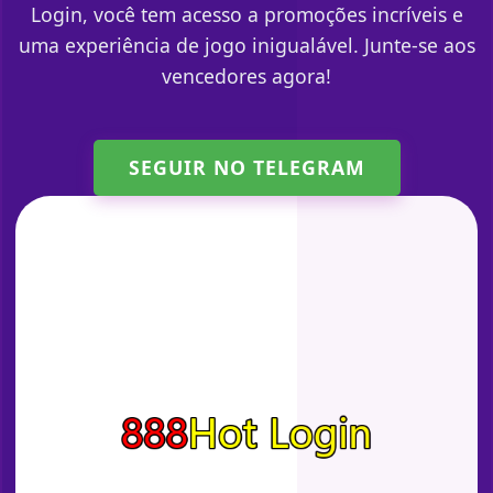
Login, você tem acesso a promoções incríveis e
uma experiência de jogo inigualável. Junte-se aos
vencedores agora!
SEGUIR NO TELEGRAM