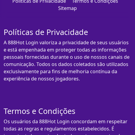
Políticas de Privacidade
Termos e Condições
Sitemap
Políticas de Privacidade
A 888Hot Login valoriza a privacidade de seus usuários
e está empenhada em proteger todas as informações
pessoais fornecidas durante o uso de nossos canais de
comunicação. Todos os dados coletados são utilizados
exclusivamente para fins de melhoria contínua da
experiência de nossos jogadores.
Termos e Condições
Os usuários da 888Hot Login concordam em respeitar
todas as regras e regulamentos estabelecidos. É