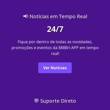
📢 Notícias em Tempo Real
24/7
Fique por dentro de todas as novidades,
promoções e eventos da 888Brl APP em tempo
real!
Ver Notícias
💬 Suporte Direto