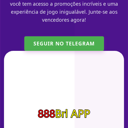
você tem acesso a promoções incríveis e uma
experiência de jogo inigualável. Junte-se aos
vencedores agora!
SEGUIR NO TELEGRAM