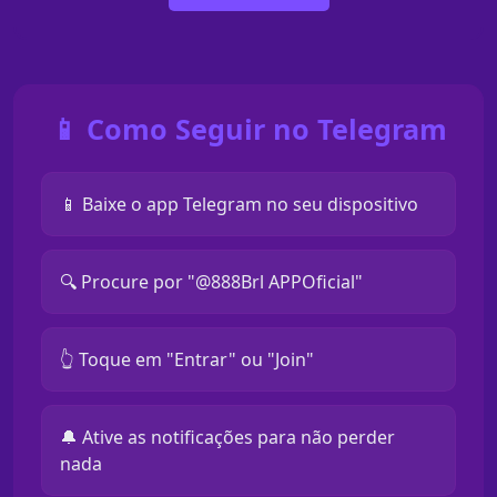
📱 Como Seguir no Telegram
📱 Baixe o app Telegram no seu dispositivo
🔍 Procure por "@888Brl APPOficial"
👆 Toque em "Entrar" ou "Join"
🔔 Ative as notificações para não perder
nada