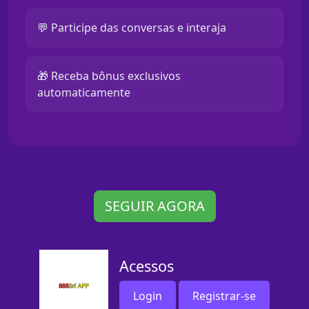
💬 Participe das conversas e interaja
🎁 Receba bônus exclusivos
automaticamente
SEGUIR AGORA
Acessos
Login
Registrar-se