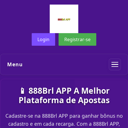
Login
Registrar-se
Menu
📱 888Brl APP A Melhor
Plataforma de Apostas
Cadastre-se na 888Brl APP para ganhar bônus no
cadastro e em cada recarga. Com a 888Brl APP,