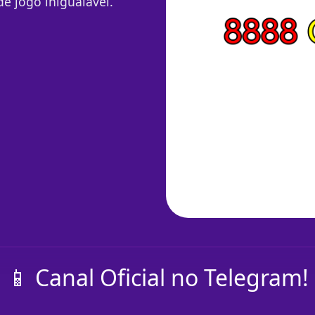
e jogo inigualável.
📱 Canal Oficial no Telegram!