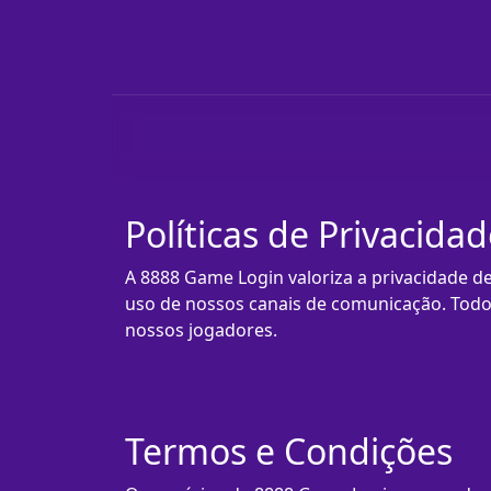
Políticas de Privacida
A 8888 Game Login valoriza a privacidade 
uso de nossos canais de comunicação. Todos
nossos jogadores.
Termos e Condições