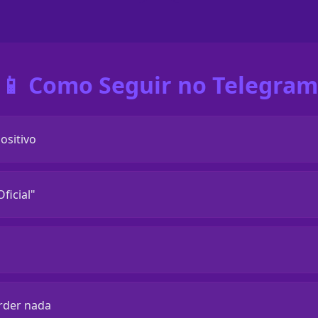
📱 Como Seguir no Telegram
ositivo
ficial"
erder nada