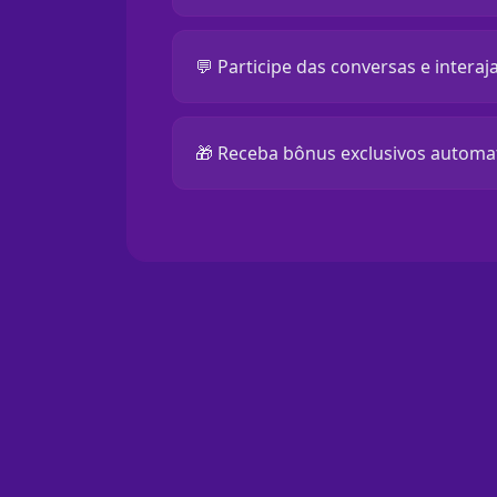
💬 Participe das conversas e interaj
🎁 Receba bônus exclusivos autom