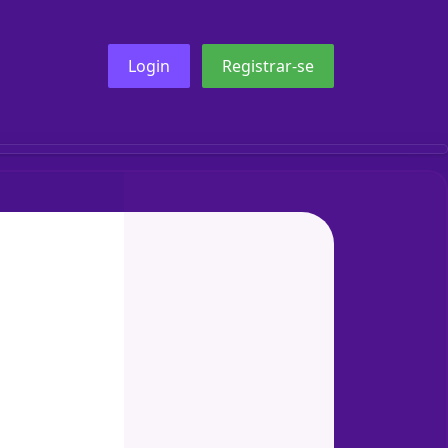
Login
Registrar-se