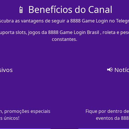
📱 Benefícios do Canal
cubra as vantagens de seguir a 8888 Game Login no Tele
uporta slots, jogos da 8888 Game Login Brasil , roleta e 
constantes.
sivos
📢 Notí
m, promoções especiais
Fique por dentro d
s únicos!
eventos da 888