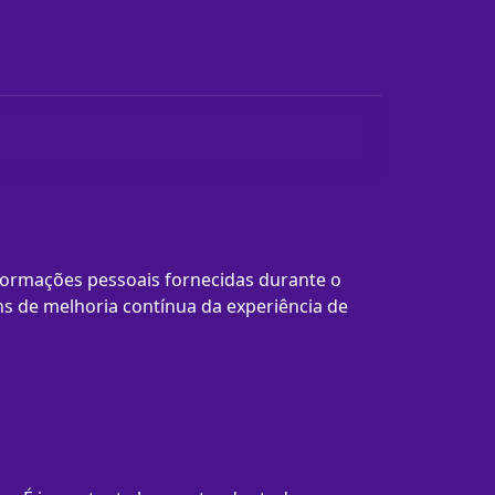
formações pessoais fornecidas durante o
ns de melhoria contínua da experiência de