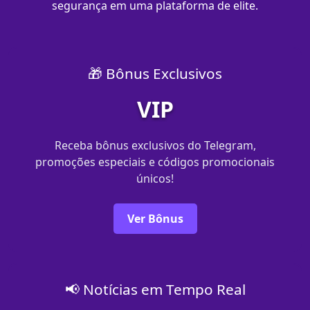
segurança em uma plataforma de elite.
🎁 Bônus Exclusivos
VIP
Receba bônus exclusivos do Telegram,
promoções especiais e códigos promocionais
únicos!
Ver Bônus
📢 Notícias em Tempo Real