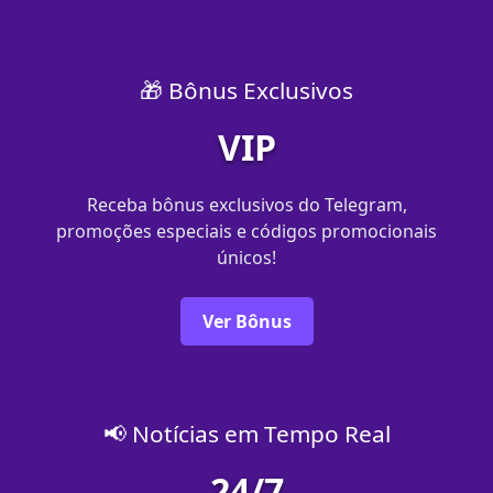
🎁 Bônus Exclusivos
VIP
Receba bônus exclusivos do Telegram,
promoções especiais e códigos promocionais
únicos!
Ver Bônus
📢 Notícias em Tempo Real
24/7