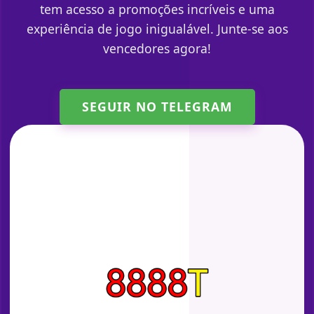
tem acesso a promoções incríveis e uma
experiência de jogo inigualável. Junte-se aos
vencedores agora!
SEGUIR NO TELEGRAM