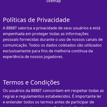
Sitemap
Políticas de Privacidade
A 8888T valoriza a privacidade de seus usuários e está
empenhada em proteger todas as informações
pessoais fornecidas durante o uso de nossos canais de
comunicação. Todos os dados coletados são utilizados
exclusivamente para fins de melhoria contínua da
experiência de nossos jogadores.
Termos e Condições
Os usuários da 8888T concordam em respeitar todas as
regras e regulamentos estabelecidos. É importante ler
e entender todos os termos antes de participar de