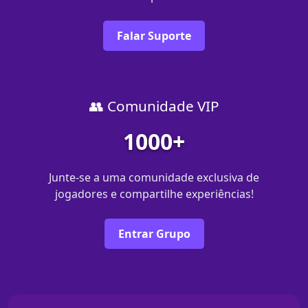
Falar Suporte
👥 Comunidade VIP
1000+
Junte-se a uma comunidade exclusiva de
jogadores e compartilhe experiências!
Entrar Grupo