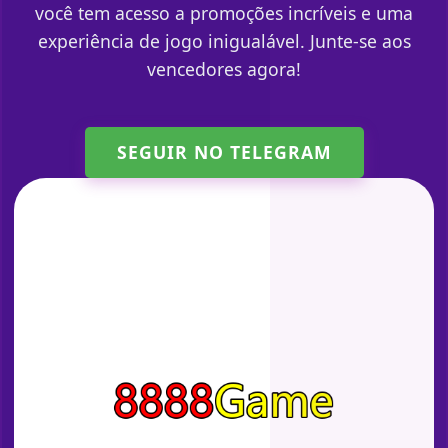
você tem acesso a promoções incríveis e uma
experiência de jogo inigualável. Junte-se aos
vencedores agora!
SEGUIR NO TELEGRAM