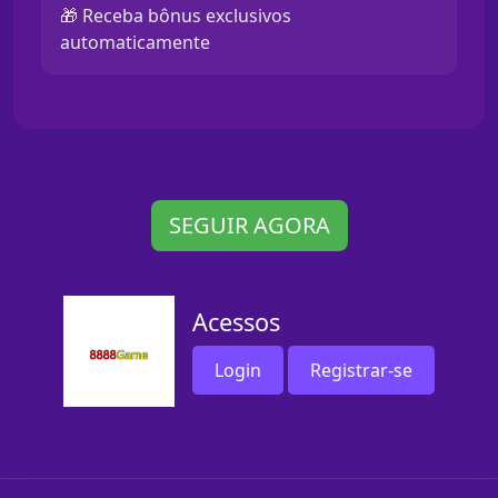
🎁 Receba bônus exclusivos
automaticamente
SEGUIR AGORA
Acessos
Login
Registrar-se