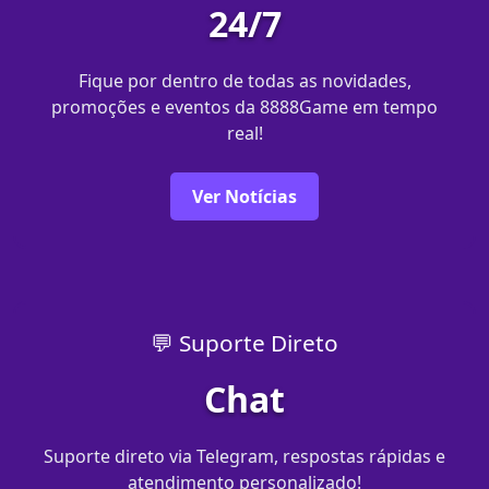
24/7
Fique por dentro de todas as novidades,
promoções e eventos da 8888Game em tempo
real!
Ver Notícias
💬 Suporte Direto
Chat
Suporte direto via Telegram, respostas rápidas e
atendimento personalizado!