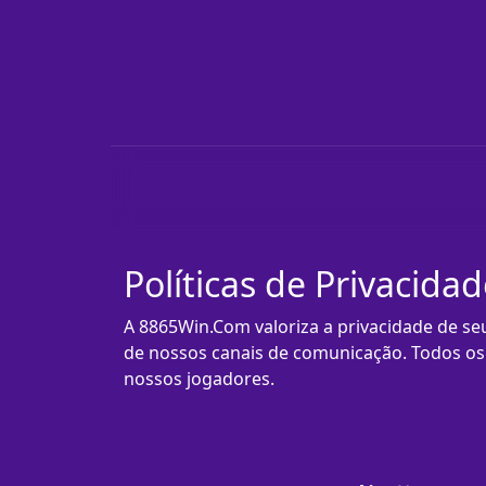
Políticas de Privacida
A 8865Win.Com valoriza a privacidade de s
de nossos canais de comunicação. Todos os 
nossos jogadores.