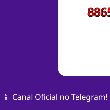
📱 Canal Oficial no Telegram!