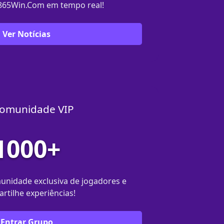
865Win.Com em tempo real!
Ver Notícias
Comunidade VIP
1000+
unidade exclusiva de jogadores e
rtilhe experiências!
Entrar Grupo