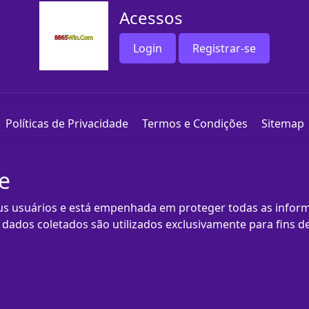
Acessos
Login
Registrar-se
Políticas de Privacidade
Termos e Condições
Sitemap
de
eus usuários e está empenhada em proteger todas as infor
dados coletados são utilizados exclusivamente para fins d