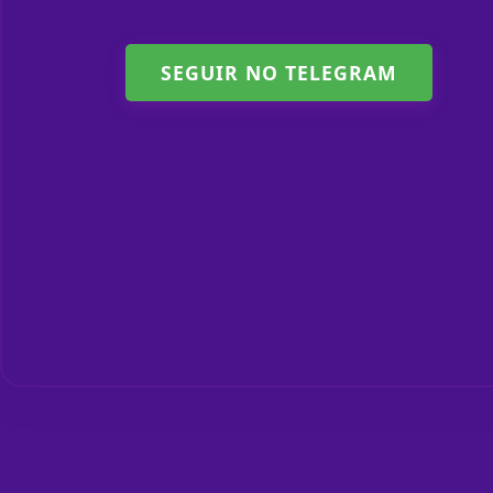
SEGUIR NO TELEGRAM