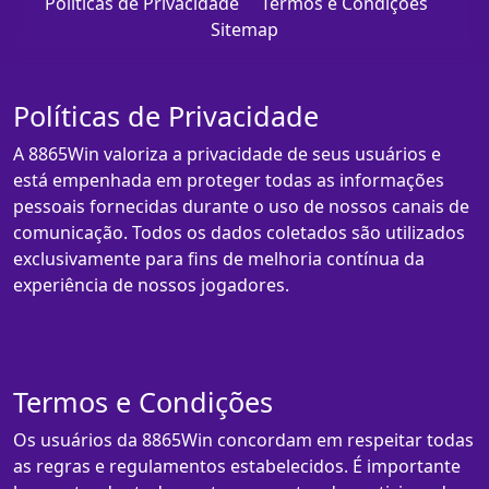
Políticas de Privacidade
Termos e Condições
Sitemap
Políticas de Privacidade
A 8865Win valoriza a privacidade de seus usuários e
está empenhada em proteger todas as informações
pessoais fornecidas durante o uso de nossos canais de
comunicação. Todos os dados coletados são utilizados
exclusivamente para fins de melhoria contínua da
experiência de nossos jogadores.
Termos e Condições
Os usuários da 8865Win concordam em respeitar todas
as regras e regulamentos estabelecidos. É importante