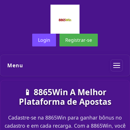
Login
Registrar-se
Menu
📱 8865Win A Melhor
Plataforma de Apostas
Cadastre-se na 8865Win para ganhar bônus no
cadastro e em cada recarga. Com a 8865Win, você