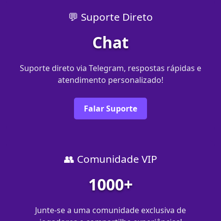
💬 Suporte Direto
Chat
Suporte direto via Telegram, respostas rápidas e
atendimento personalizado!
Falar Suporte
👥 Comunidade VIP
1000+
Junte-se a uma comunidade exclusiva de