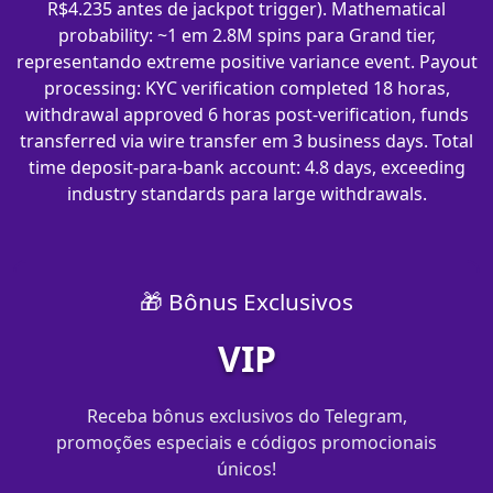
R$4.235 antes de jackpot trigger). Mathematical
probability: ~1 em 2.8M spins para Grand tier,
representando extreme positive variance event. Payout
processing: KYC verification completed 18 horas,
withdrawal approved 6 horas post-verification, funds
transferred via wire transfer em 3 business days. Total
time deposit-para-bank account: 4.8 days, exceeding
industry standards para large withdrawals.
🎁 Bônus Exclusivos
VIP
Receba bônus exclusivos do Telegram,
promoções especiais e códigos promocionais
únicos!