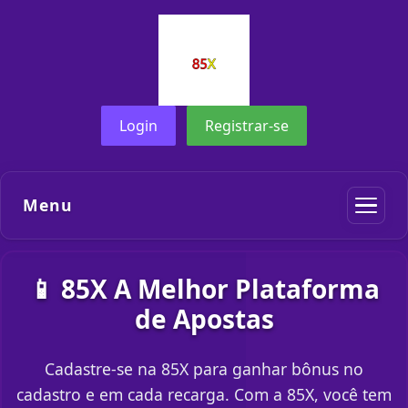
Login
Registrar-se
Menu
📱 85X A Melhor Plataforma
de Apostas
Cadastre-se na 85X para ganhar bônus no
cadastro e em cada recarga. Com a 85X, você tem