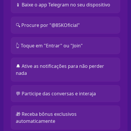
📱 Baixe o app Telegram no seu dispositivo
🔍 Procure por "@85KOficial"
👆 Toque em "Entrar" ou "Join"
🔔 Ative as notificações para não perder
nada
💬 Participe das conversas e interaja
🎁 Receba bônus exclusivos
automaticamente