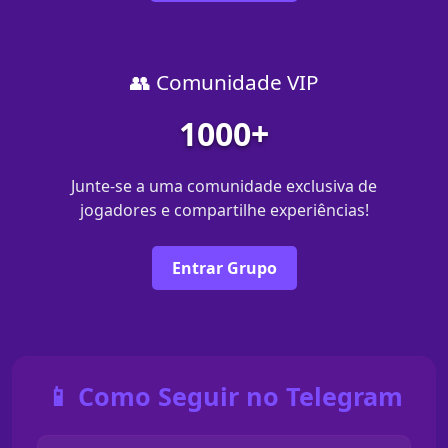
👥 Comunidade VIP
1000+
Junte-se a uma comunidade exclusiva de
jogadores e compartilhe experiências!
Entrar Grupo
📱 Como Seguir no Telegram