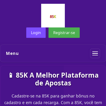
Login
Registrar-se
Menu
📱 85K A Melhor Plataforma
de Apostas
Cadastre-se na 85K para ganhar bônus no
cadastro e em cada recarga. Com a 85K, você tem