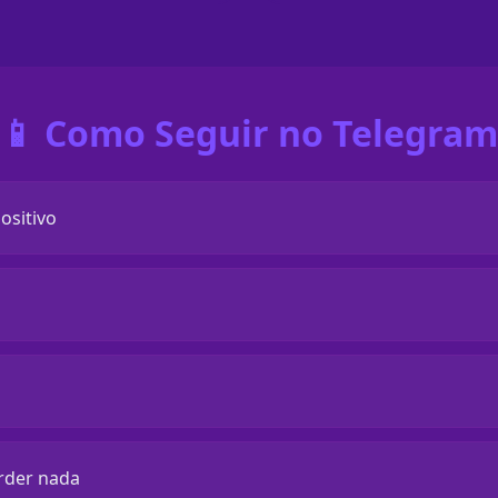
📱 Como Seguir no Telegram
ositivo
erder nada