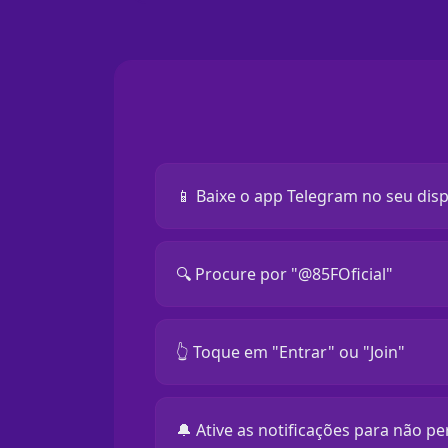
📱 Baixe o app Telegram no seu disp
🔍 Procure por "@85FOficial"
👆 Toque em "Entrar" ou "Join"
🔔 Ative as notificações para não p