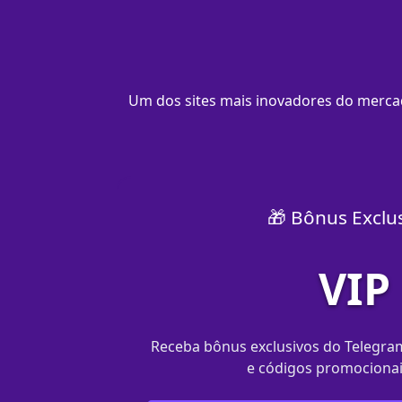
Um dos sites mais inovadores do mercado
🎁 Bônus Exclu
VIP
Receba bônus exclusivos do Telegra
e códigos promocionai