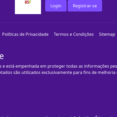
Login
Registrar-se
Políticas de Privacidade
Termos e Condições
Sitemap
de
ios e está empenhada em proteger todas as informações pe
tados são utilizados exclusivamente para fins de melhoria