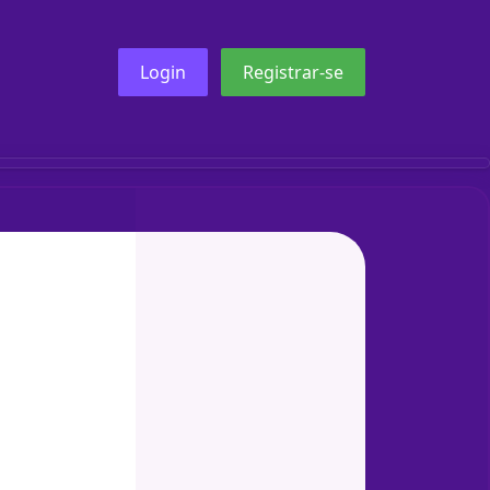
Login
Registrar-se