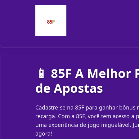
📱 85F A Melhor 
de Apostas
Cadastre-se na 85F para ganhar bônus 
recarga. Com a 85F, você tem acesso a p
uma experiência de jogo inigualável. J
agora!