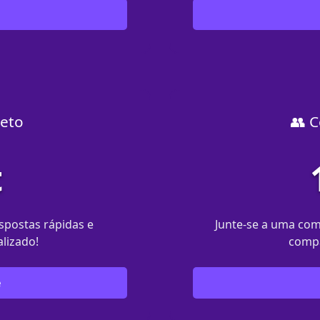
reto
👥 
t
espostas rápidas e
Junte-se a uma com
lizado!
compa
e